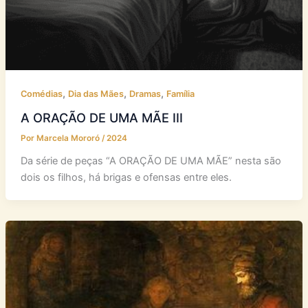
,
,
,
Comédias
Dia das Mães
Dramas
Família
A ORAÇÃO DE UMA MÃE III
Por
Marcela Mororó
/
2024
Da série de peças “A ORAÇÃO DE UMA MÃE” nesta são
dois os filhos, há brigas e ofensas entre eles.