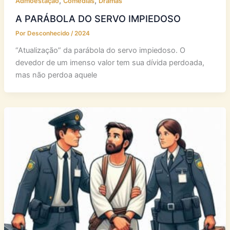
,
,
Admoestação
Comédias
Dramas
A PARÁBOLA DO SERVO IMPIEDOSO
Por
Desconhecido
/
2024
“Atualização” da parábola do servo impiedoso. O
devedor de um imenso valor tem sua dívida perdoada,
mas não perdoa aquele