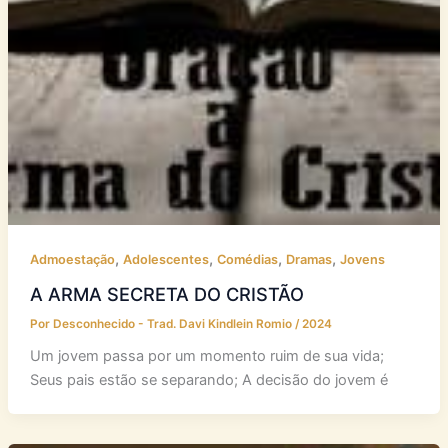
,
,
,
,
Admoestação
Adolescentes
Comédias
Dramas
Jovens
A ARMA SECRETA DO CRISTÃO
Por
Desconhecido - Trad. Davi Kindlein Romio
/
2024
Um jovem passa por um momento ruim de sua vida;
Seus pais estão se separando; A decisão do jovem é