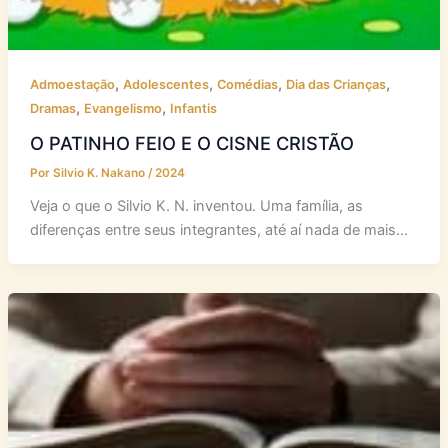
,
,
,
,
Admoestação
Adolescentes
Comédias
Dia das Crianças
,
,
Dramas
Evangelismo
Infantis
O PATINHO FEIO E O CISNE CRISTÃO
Por
Silvio K. Nakano
/
2024
Veja o que o Silvio K. N. inventou. Uma família, as
diferenças entre seus integrantes, até aí nada de mais…