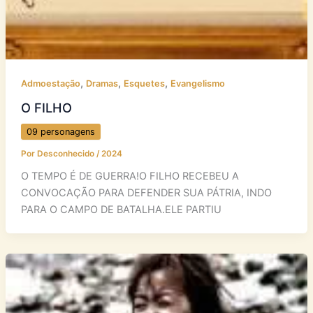
,
,
,
Admoestação
Dramas
Esquetes
Evangelismo
O FILHO
09 personagens
Por
Desconhecido
/
2024
O TEMPO É DE GUERRA!O FILHO RECEBEU A
CONVOCAÇÃO PARA DEFENDER SUA PÁTRIA, INDO
PARA O CAMPO DE BATALHA.ELE PARTIU