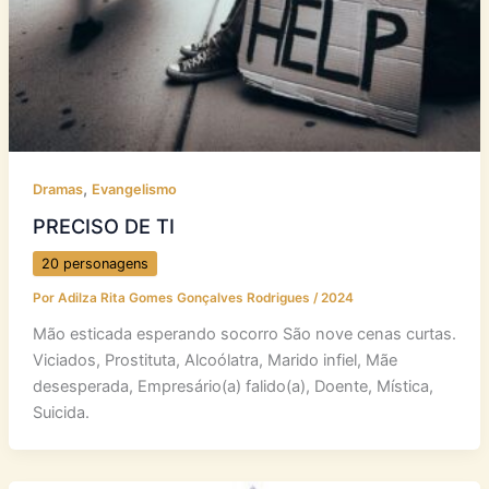
,
Dramas
Evangelismo
PRECISO DE TI
20 personagens
Por
Adilza Rita Gomes Gonçalves Rodrigues
/
2024
Mão esticada esperando socorro São nove cenas curtas.
Viciados, Prostituta, Alcoólatra, Marido infiel, Mãe
desesperada, Empresário(a) falido(a), Doente, Mística,
Suicida.