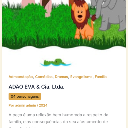
,
,
,
,
Admoestação
Comédias
Dramas
Evangelismo
Família
ADÃO EVA & Cia. Ltda.
04 personagens
Por
admin admin
/
2024
A peça é uma reflexão bem humorada a respeito da
família, e as consequências do seu afastamento de