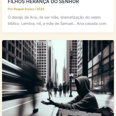
FILHOS HERANÇA DO SENHOR
Por
Raquel Souza
/
2024
O desejo de Ana, de ser mãe, dramatização do relato
bíblico. Lembra, né, a mãe de Samuel… Ana casada com