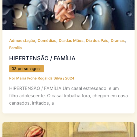
,
,
,
,
,
Admoestação
Comédias
Dia das Mães
Dia dos Pais
Dramas
Família
HIPERTENSÃO / FAMÍLIA
03 personagens
Por
Maria Ivone Rogal da Silva
/
2024
HIPERTENSÃO / FAMÍLIA Um casal estressado, e um
filho adolescente. O casal trabalha fora, chegam em casa
cansados, irritados, a