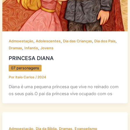
,
,
,
,
Admoestação
Adolescentes
Dia das Crianças
Dia dos Pais
,
,
Dramas
Infantis
Jovens
PRINCESA DIANA
07 personagens
Por
Italo Carlos
/
2024
Diana é uma pequena princesa que vive no reinado com
os seus pais.O pai da princesa vive ocupado com os
,
,
,
Admoestação
Dia da Bíblia
Dramas
Evangelismo