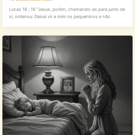
Lucas 18 ; 16 “Jesus, porém, chamando-as para junto de
si, ordenou: Deixai vir a mim os pequeninos e não