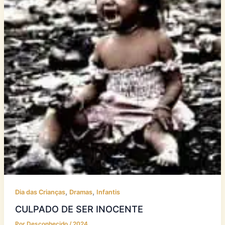
,
,
Dia das Crianças
Dramas
Infantis
CULPADO DE SER INOCENTE
Por
Desconhecido
/
2024