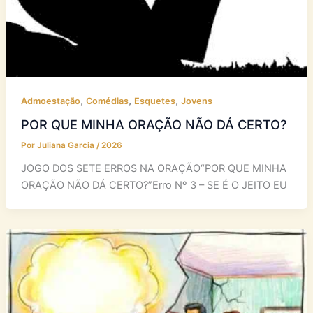
,
,
,
Admoestação
Comédias
Esquetes
Jovens
POR QUE MINHA ORAÇÃO NÃO DÁ CERTO?
Por
Juliana Garcia
/
2026
JOGO DOS SETE ERROS NA ORAÇÃO“POR QUE MINHA
ORAÇÃO NÃO DÁ CERTO?”Erro Nº 3 – SE É O JEITO EU