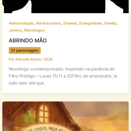
,
,
,
,
,
Admoestação
Adolescentes
Dramas
Evangelismo
Família
,
Jovens
Monólogos
ABRINDO MÃO
01 personagem
Por
Edivaldo Rocha
/
2026
Monólogo contemporizado, inspirado na parábola do
Filho Pródigo – Lucas 15:11 a 32Filho de empresário, ia
tudo bem até que,