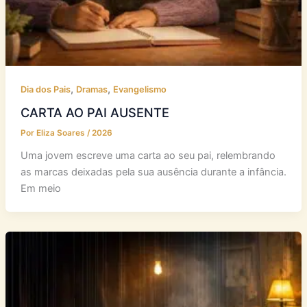
,
,
Dia dos Pais
Dramas
Evangelismo
CARTA AO PAI AUSENTE
Por
Eliza Soares
/
2026
Uma jovem escreve uma carta ao seu pai, relembrando
as marcas deixadas pela sua ausência durante a infância.
Em meio