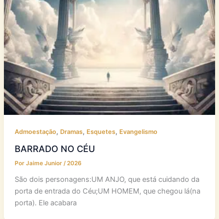
,
,
,
Admoestação
Dramas
Esquetes
Evangelismo
BARRADO NO CÉU
Por
Jaime Junior
/
2026
São dois personagens:UM ANJO, que está cuidando da
porta de entrada do Céu;UM HOMEM, que chegou lá(na
porta). Ele acabara