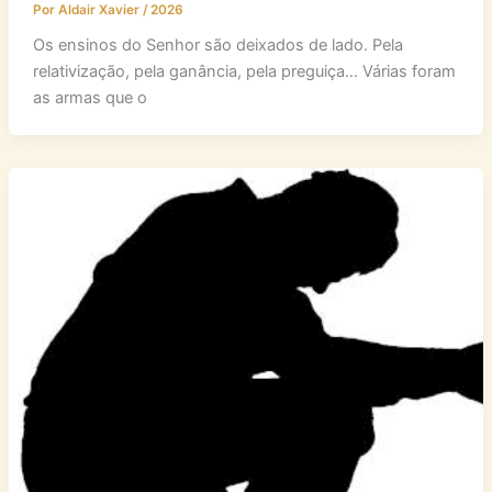
06 personagens
Por
Aldair Xavier
/
2026
Os ensinos do Senhor são deixados de lado. Pela
relativização, pela ganância, pela preguiça… Várias foram
as armas que o