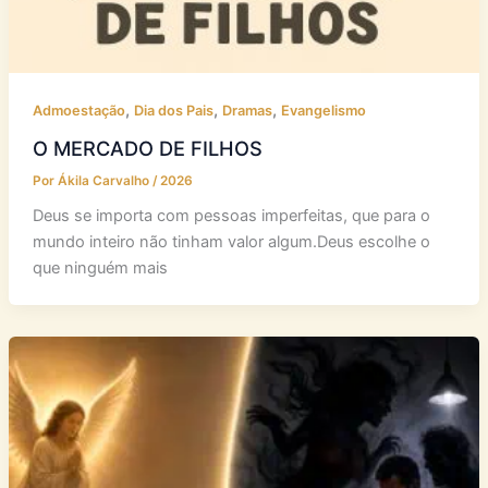
,
,
,
Admoestação
Dia dos Pais
Dramas
Evangelismo
O MERCADO DE FILHOS
Por
Ákila Carvalho
/
2026
Deus se importa com pessoas imperfeitas, que para o
mundo inteiro não tinham valor algum.Deus escolhe o
que ninguém mais