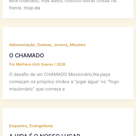
Uma jovem que recebeu um chamado do Senhor, aceitou
este chamado, mas adiou, colocou outras coisas na
frente. Hoje ela
,
,
,
Admoestação
Dramas
Jovens
Missões
O CHAMADO
Por
Matheus Kich Soares
/
2026
O desafio de um CHAMADO Missionário;Na peça
começam os próprios irmãos a “jogar água” no “fogo
missionário” que começa a
,
Esquetes
Evangelismo