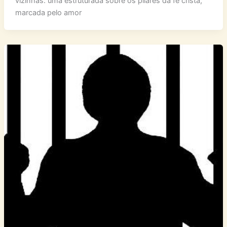
vizinhas: uma estruturada sobre os pilares da fé cristã,
marcada pelo amor