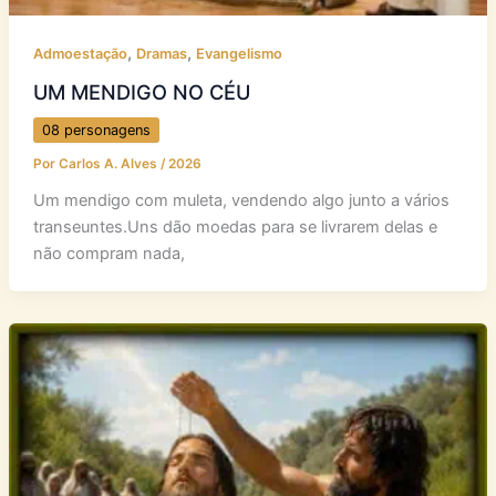
,
,
Admoestação
Dramas
Evangelismo
UM MENDIGO NO CÉU
08 personagens
Por
Carlos A. Alves
/
2026
Um mendigo com muleta, vendendo algo junto a vários
transeuntes.Uns dão moedas para se livrarem delas e
não compram nada,