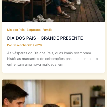
,
,
Dia dos Pais
Esquetes
Família
DIA DOS PAIS – GRANDE PRESENTE
Por
Desconhecido
/
2026
Às vésperas do Dia dos Pais, duas irmãs relembram
histórias marcantes de celebrações passadas enquanto
enfrentam uma nova realidade: em