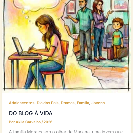
,
,
,
,
Adolescentes
Dia dos Pais
Dramas
Família
Jovens
DO BLOG À VIDA
Por
Ákila Carvalho
/
2026