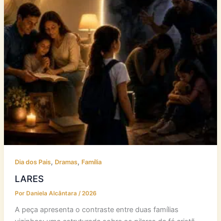
,
,
Dia dos Pais
Dramas
Família
LARES
Por
Daniela Alcântara
/
2026
A peça apresenta o contraste entre duas famílias