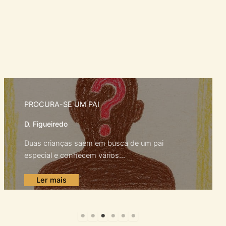
OBRIGADO DEUS POR NOSSOS PAIS
Desconhecido - Adaptação - Caroline Petersen
Porto Da Rocha
Várias raças, várias profissões, todos amados
por Deus.Deus quer que todos sejam...
Ler mais