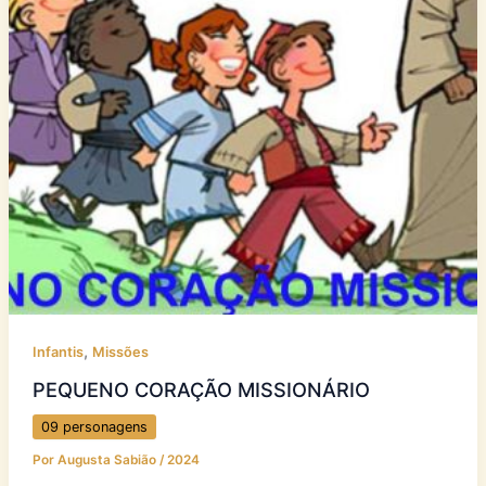
,
Infantis
Missões
PEQUENO CORAÇÃO MISSIONÁRIO
09 personagens
Por
Augusta Sabião
/
2024