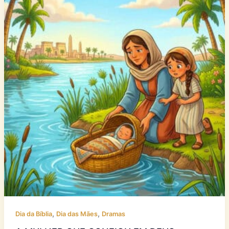
,
,
Dia da Bíblia
Dia das Mães
Dramas