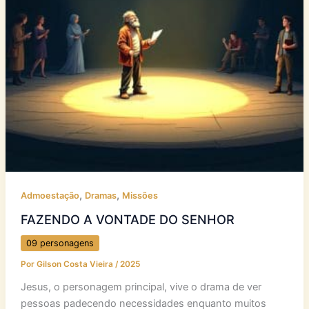
,
,
Admoestação
Dramas
Missões
FAZENDO A VONTADE DO SENHOR
09 personagens
Por
Gilson Costa Vieira
/
2025
Jesus, o personagem principal, vive o drama de ver
pessoas padecendo necessidades enquanto muitos