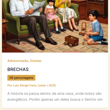
,
Admoestação
Dramas
BRECHAS
09 personagens
Por
Luis Sérgio Faria Junior
/
2025
A historia se passa dentro de uma casa, onde todos são
evangélicos. Porém apenas um deles busca o Senhor em