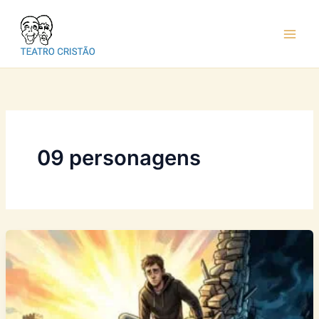
Ir
para
o
conteúdo
09 personagens