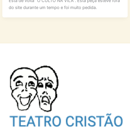
Está de volta “O CULTO NA VILA”. Esta peça esteve fora
do site durante um tempo e foi muito pedida.