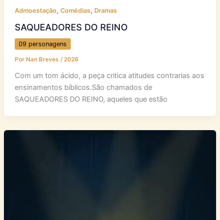
,
,
Admoestação
Comédias
Dramas
SAQUEADORES DO REINO
09 personagens
Por
Nan Breves
/
2026
Com um tom ácido, a peça critica atitudes contrarias aos
ensinamentos bíblicos.São chamados de
SAQUEADORES DO REINO, aqueles que estão