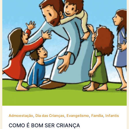
,
,
,
,
Admoestação
Dia das Crianças
Evangelismo
Família
Infantis
COMO É BOM SER CRIANÇA