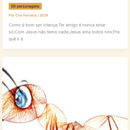
09 personagens
Por
Cris Ferreira
/
2024
Como é bom ser criança;Ter amigo é nunca estar
só;Com Jesus não temo nada;Jesus ama todos nós;Pra
quê ir à