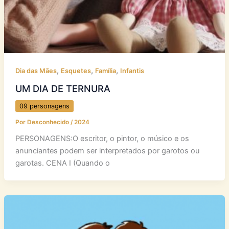
,
,
,
Dia das Mães
Esquetes
Família
Infantis
UM DIA DE TERNURA
09 personagens
Por
Desconhecido
/
2024
PERSONAGENS:O escritor, o pintor, o músico e os
anunciantes podem ser interpretados por garotos ou
garotas. CENA I (Quando o