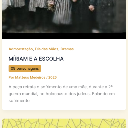
,
,
Admoestação
Dia das Mães
Dramas
MÍRIAM E A ESCOLHA
09 personagens
Por
Matteus Medeiros
/
2025
A peça retrata o sofrimento de uma mãe, durante a 2ª
guerra mundial, no holocausto dos judeus. Falando em
sofrimento