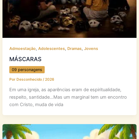
,
,
,
Admoestação
Adolescentes
Dramas
Jovens
MÁSCARAS
09 personagens
Por
Desconhecido
/
2026
Em uma igreja, as aparências eram de espiritualidade,
respeito, santidade…Mas um marginal tem um encontro
com Cristo, muda de vida