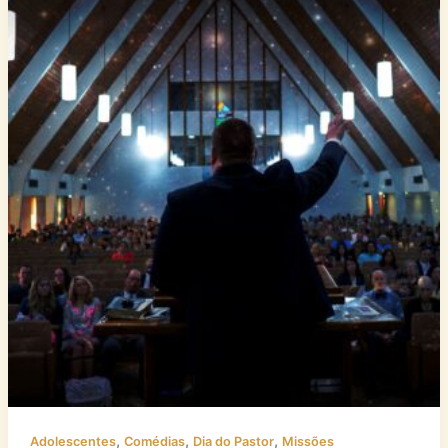
,
,
,
Adolescentes
Comédias
Dia do Pastor
Missões