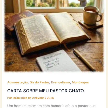
,
,
,
Admoestação
Dia do Pastor
Evangelismo
Monólogos
CARTA SOBRE MEU PASTOR CHATO
Por
Israel Belo de Azevedo
/
2026
Um homem relembra com humor e afeto o pastor que