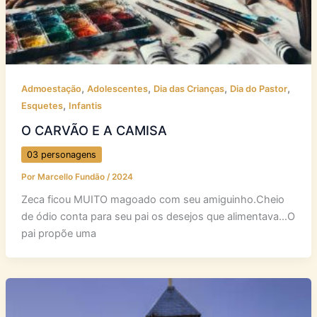
,
,
,
,
Admoestação
Adolescentes
Dia das Crianças
Dia do Pastor
,
Esquetes
Infantis
O CARVÃO E A CAMISA
03 personagens
Por
Marcello Fundão
/
2024
Zeca ficou MUITO magoado com seu amiguinho.Cheio
de ódio conta para seu pai os desejos que alimentava…O
pai propõe uma