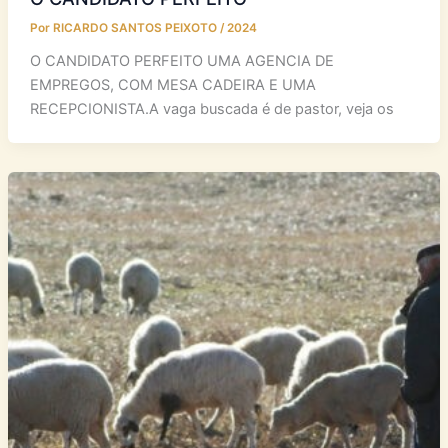
Por
RICARDO SANTOS PEIXOTO
/
2024
O CANDIDATO PERFEITO UMA AGENCIA DE
EMPREGOS, COM MESA CADEIRA E UMA
RECEPCIONISTA.A vaga buscada é de pastor, veja os