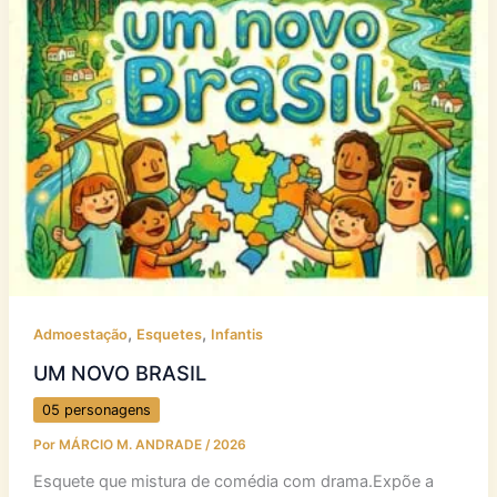
,
,
Admoestação
Esquetes
Infantis
UM NOVO BRASIL
05 personagens
Por
MÁRCIO M. ANDRADE
/
2026
Esquete que mistura de comédia com drama.Expõe a