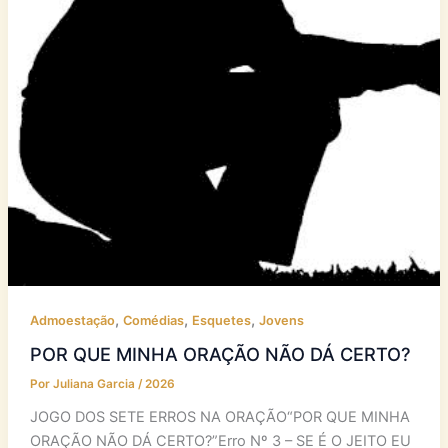
,
,
,
Admoestação
Comédias
Esquetes
Jovens
POR QUE MINHA ORAÇÃO NÃO DÁ CERTO?
Por
Juliana Garcia
/
2026
JOGO DOS SETE ERROS NA ORAÇÃO“POR QUE MINHA
ORAÇÃO NÃO DÁ CERTO?”Erro Nº 3 – SE É O JEITO EU