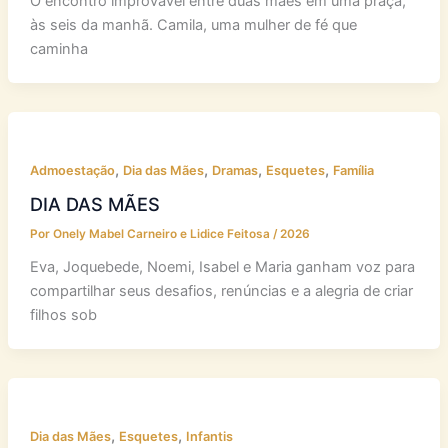
O encontro improvável entre duas mães em uma praça,
às seis da manhã. Camila, uma mulher de fé que
caminha
,
,
,
,
Admoestação
Dia das Mães
Dramas
Esquetes
Família
DIA DAS MÃES
Por
Onely Mabel Carneiro e Lidice Feitosa
/
2026
Eva, Joquebede, Noemi, Isabel e Maria ganham voz para
compartilhar seus desafios, renúncias e a alegria de criar
filhos sob
,
,
Dia das Mães
Esquetes
Infantis