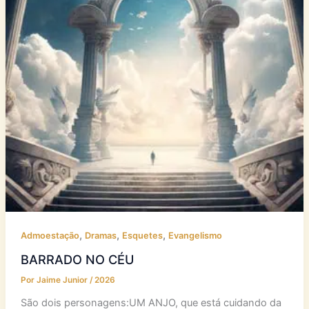
,
,
,
Admoestação
Dramas
Esquetes
Evangelismo
BARRADO NO CÉU
Por
Jaime Junior
/
2026
São dois personagens:UM ANJO, que está cuidando da