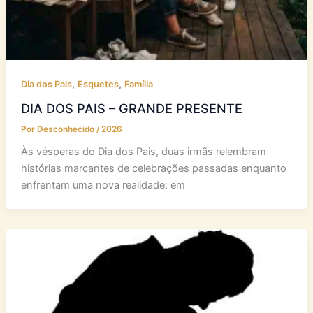
,
,
Dia dos Pais
Esquetes
Família
DIA DOS PAIS – GRANDE PRESENTE
Por
Desconhecido
/
2026
Às vésperas do Dia dos Pais, duas irmãs relembram
histórias marcantes de celebrações passadas enquanto
enfrentam uma nova realidade: em