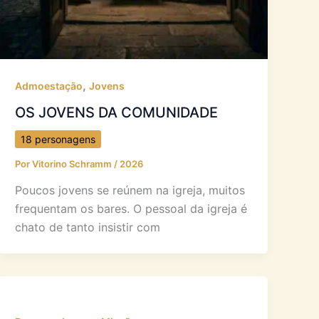
,
Admoestação
Jovens
OS JOVENS DA COMUNIDADE
18 personagens
Por
Vitorino Schramm
/
2026
Poucos jovens se reúnem na igreja, muitos
frequentam os bares. O pessoal da igreja é
chato de tanto insistir com