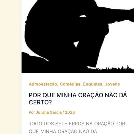
,
,
,
Admoestação
Comédias
Esquetes
Jovens
POR QUE MINHA ORAÇÃO NÃO DÁ
CERTO?
Por
Juliana Garcia
/
2026
JOGO DOS SETE ERROS NA ORAÇÃO“POR
QUE MINHA ORAÇÃO NÃO DÁ