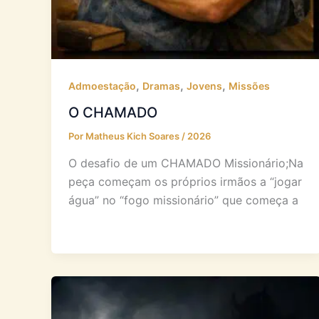
,
,
,
Admoestação
Dramas
Jovens
Missões
O CHAMADO
Por
Matheus Kich Soares
/
2026
O desafio de um CHAMADO Missionário;Na
peça começam os próprios irmãos a “jogar
água” no “fogo missionário” que começa a