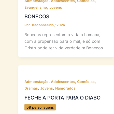
,
,
,
Admoestação
Adolescentes
Comédias
,
Evangelismo
Jovens
BONECOS
Por
Desconhecido
/
2026
Bonecos representam a vida a humana,
com a propensão para o mal, e só com
Cristo pode ter vida verdadeira.Bonecos
,
,
,
Admoestação
Adolescentes
Comédias
,
,
Dramas
Jovens
Namorados
FECHE A PORTA PARA O DIABO
08 personagens