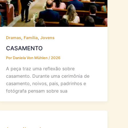
,
,
Dramas
Família
Jovens
CASAMENTO
Por
Daniela Von Mühlen
/
2026
A peça traz uma reflexão sobre
casamento. Durante uma cerimônia de
casamento, noivos, pais, padrinhos e
fotógrafa pensam sobre sua