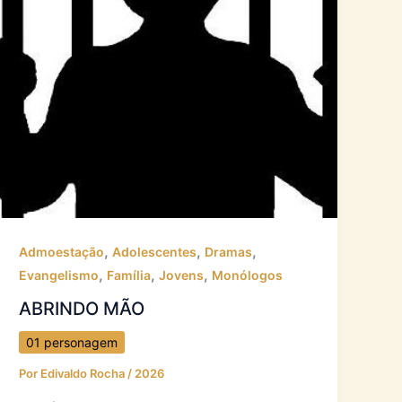
,
,
,
Admoestação
Adolescentes
Dramas
,
,
,
Evangelismo
Família
Jovens
Monólogos
ABRINDO MÃO
01 personagem
Por
Edivaldo Rocha
/
2026