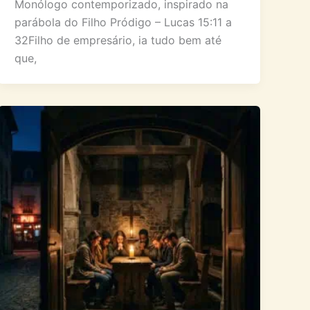
Monólogo contemporizado, inspirado na
parábola do Filho Pródigo – Lucas 15:11 a
32Filho de empresário, ia tudo bem até
que,