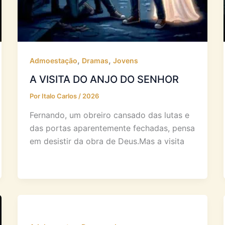
,
,
Admoestação
Dramas
Jovens
A VISITA DO ANJO DO SENHOR
Por
Italo Carlos
/
2026
Fernando, um obreiro cansado das lutas e
das portas aparentemente fechadas, pensa
em desistir da obra de Deus.Mas a visita