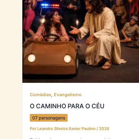
,
Comédias
Evangelismo
O CAMINHO PARA O CÉU
07 personagens
Por
Leandro Silveira Xavier Paulino
/
2026