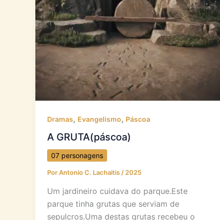
,
,
Dramas
Evangelismo
Páscoa
A GRUTA(páscoa)
07 personagens
Por
Antonio C. Lachaitis
/
2025
Um jardineiro cuidava do parque.Este
parque tinha grutas que serviam de
sepulcros.Uma destas grutas recebeu o