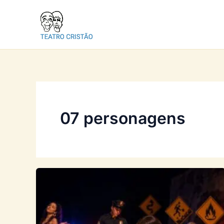
Ir
para
o
conteúdo
07 personagens