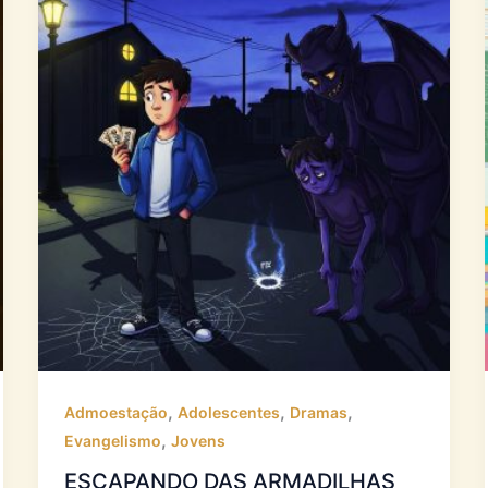
,
,
,
Admoestação
Adolescentes
Dramas
,
Evangelismo
Jovens
ESCAPANDO DAS ARMADILHAS