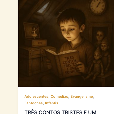
,
,
,
Adolescentes
Comédias
Evangelismo
,
Fantoches
Infantis
TRÊS CONTOS TRISTES E UM