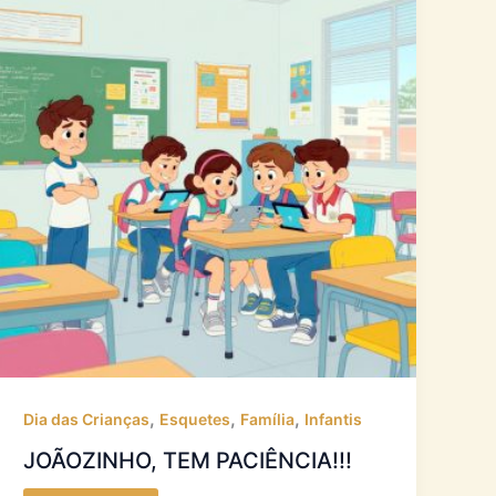
,
,
,
Dia das Crianças
Esquetes
Família
Infantis
JOÃOZINHO, TEM PACIÊNCIA!!!