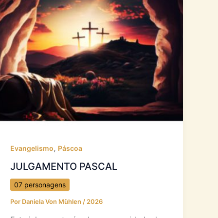
,
Evangelismo
Páscoa
JULGAMENTO PASCAL
07 personagens
Por
Daniela Von Mühlen
/
2026