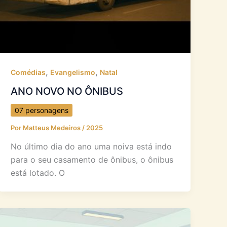
,
,
Comédias
Evangelismo
Natal
ANO NOVO NO ÔNIBUS
07 personagens
Por
Matteus Medeiros
/
2025
No último dia do ano uma noiva está indo
para o seu casamento de ônibus, o ônibus
está lotado. O