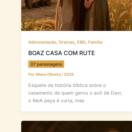
,
,
,
Admoestação
Dramas
EBD
Família
BOAZ CASA COM RUTE
07 personagens
Por
Allana Oliveira
/
2026
Esquete da história bíblica sobre o
casamento de quem gerou o avô de Davi,
o ReiA peça é curta, mas