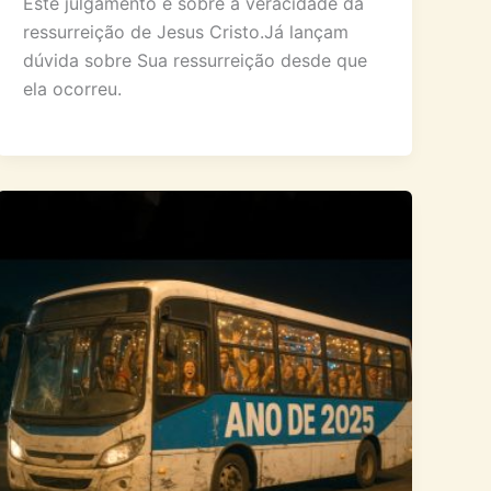
Este julgamento é sobre a veracidade da
ressurreição de Jesus Cristo.Já lançam
dúvida sobre Sua ressurreição desde que
ela ocorreu.