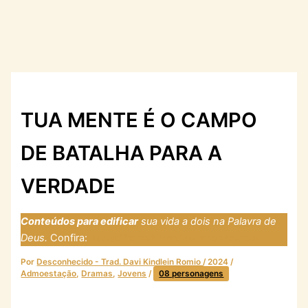
TUA MENTE É O CAMPO
DE BATALHA PARA A
VERDADE
Conteúdos para edificar
sua vida a dois na Palavra de
Deus.
Confira:
https://laresfirmadosnarocha.com
Por
Desconhecido - Trad. Davi Kindlein Romio
/
2024
/
Admoestação
,
Dramas
,
Jovens
/
08 personagens