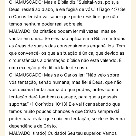
CHAMUSCADO: Mas a Bíblia diz “Sujeitai-vos, pois, a
Deus, resisti ao diabo, e ele fugirá de vós.” (Tiago 4:7) Se
o Carlos ler isto vai saber que pode resistir e que não
temos nenhum poder real sobre ele.
MALVADO: Os cristãos podem ler mil vezes, mas se
vacilar em uma… Se eles não aplicarem a Bíblia em todas
as áreas de suas vidas conseguiremos enganá-los. Tem
que convencê-los que a situação é única, que devido as
circunstâncias a orientação bíblica não está valendo. É
uma exceção pela dificuldade de caso.
CHAMUSCADO: Mas se o Carlos ler: “Não veio sobre
vós tentação, senão humana; mas fiel é Deus, que não
vos deixará tentar acima do que podeis, antes com a
tentação dará também o escape, para que a possais
suportar.” (1 Coríntios 10:13) Ele vai ficar sabendo que
temos muito poucas chances e que Cristo sempre dá
poder para evitar que caia em tentação, se ele estiver na
dependência de Cristo.
MALVADO: (Irado) Cuidado! Seu teu superior. Vamos