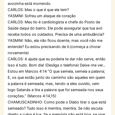
avozinha está morrendo.
CARLOS: Mas o que é que ela tem?
YASMIM: Sofreu um ataque de coração
CARLOS: Meu tio é cardiologista e chefe do Posto de
Saúde daqui do bairro. Ele pode assegurar que tua avó
receba todos os cuidados. Precisa de uma ambulância?
YASMIM: Não, ela não ficou doente, mas você não me
entende? Eu estou precisando de ti.(começa a chorar
novamente)
CARLOS: A ajuda que eu poderia te dar não serve, então
isso é tudo. Bom dia! (Desliga o telefone) Deixe-me ver…
Estou em Marcos 4:14 “O que semeia, semeia a palavra;
E, os que estão junto do caminho são aqueles em quem
a palavra é semeada; mas, tendo-a eles ouvido, vem
logo Satanás e tira a palavra que foi semeada nos seus
corações.” (Marcos 4:14,15)
CHAMUSCADINHO: Como pode o Diabo tirar o que está
semeado? Tudo isso é mentira, mentira. Se não escuta
direito a culpa é tua. Se a memória não está boa, se vive