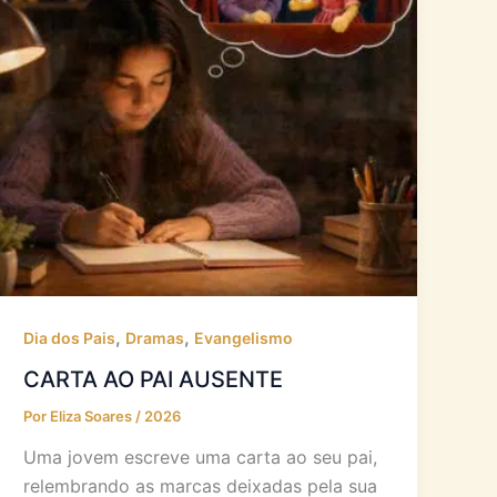
,
,
Dia dos Pais
Dramas
Evangelismo
CARTA AO PAI AUSENTE
Por
Eliza Soares
/
2026
Uma jovem escreve uma carta ao seu pai,
relembrando as marcas deixadas pela sua