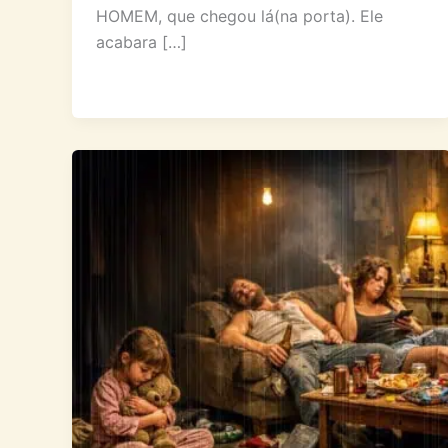
HOMEM, que chegou lá(na porta). Ele
acabara […]