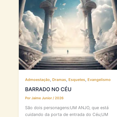
,
,
,
Admoestação
Dramas
Esquetes
Evangelismo
BARRADO NO CÉU
Por
Jaime Junior
/
2026
São dois personagens:UM ANJO, que está
cuidando da porta de entrada do Céu;UM