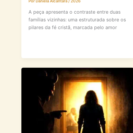
Por
Daniela Alcântara
/
2026
A peça apresenta o contraste entre duas
famílias vizinhas: uma estruturada sobre os
pilares da fé cristã, marcada pelo amor