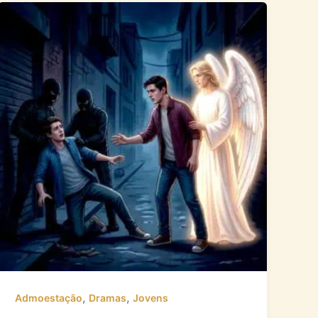
,
,
Admoestação
Dramas
Jovens