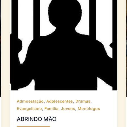
,
,
,
Admoestação
Adolescentes
Dramas
,
,
,
Evangelismo
Família
Jovens
Monólogos
ABRINDO MÃO