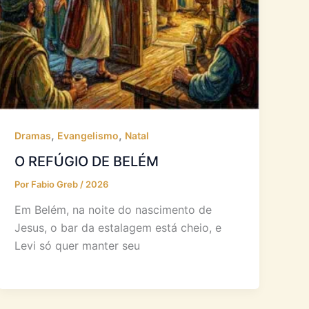
,
,
Dramas
Evangelismo
Natal
O REFÚGIO DE BELÉM
Por
Fabio Greb
/
2026
Em Belém, na noite do nascimento de
Jesus, o bar da estalagem está cheio, e
Levi só quer manter seu