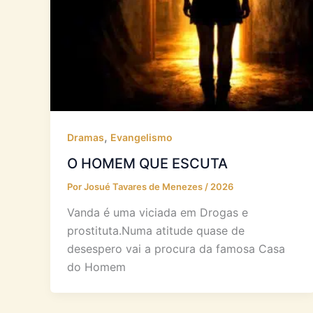
,
Dramas
Evangelismo
O HOMEM QUE ESCUTA
Por
Josué Tavares de Menezes
/
2026
Vanda é uma viciada em Drogas e
prostituta.Numa atitude quase de
desespero vai a procura da famosa Casa
do Homem