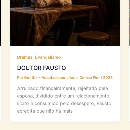
,
Dramas
Evangelismo
DOUTOR FAUSTO
Por
Goethe – Adaptada por Lilian e Denise Flor
/
2026
Arruinado financeiramente, rejeitado pela
esposa, dividido entre um relacionamento
ilícito e consumido pelo desespero, Fausto
acredita que não há mais