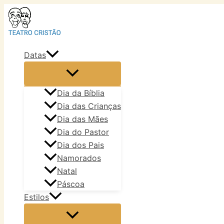
Ir
para
o
conteúdo
Datas
Dia da Bíblia
Dia das Crianças
Dia das Mães
Dia do Pastor
Dia dos Pais
Namorados
Natal
Páscoa
Estilos