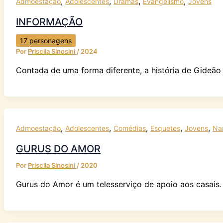
,
,
,
,
Admoestação
Adolescentes
Dramas
Evangelismo
Jovens
INFORMAÇÃO
17 personagens
Por
Priscila Sinosini
/
2024
Contada de uma forma diferente, a história de Gideão 
,
,
,
,
,
Admoestação
Adolescentes
Comédias
Esquetes
Jovens
Na
GURUS DO AMOR
Por
Priscila Sinosini
/
2020
Gurus do Amor é um telesserviço de apoio aos casais