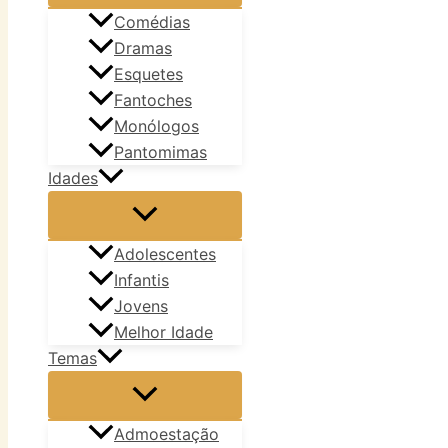
Comédias
Dramas
Esquetes
Fantoches
Monólogos
Pantomimas
Idades
Adolescentes
Infantis
Jovens
Melhor Idade
Temas
Admoestação