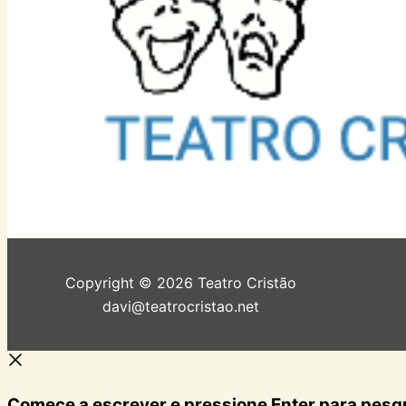
Copyright © 2026 Teatro Cristão
davi@teatrocristao.net
Comece a escrever e pressione Enter para pesq