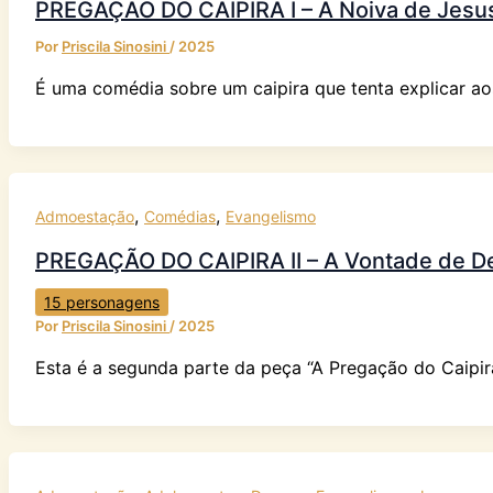
PREGAÇÃO DO CAIPIRA I – A Noiva de Jesu
Por
Priscila Sinosini
/
2025
É uma comédia sobre um caipira que tenta explicar 
,
,
Admoestação
Comédias
Evangelismo
PREGAÇÃO DO CAIPIRA II – A Vontade de D
15 personagens
Por
Priscila Sinosini
/
2025
Esta é a segunda parte da peça “A Pregação do Caipir