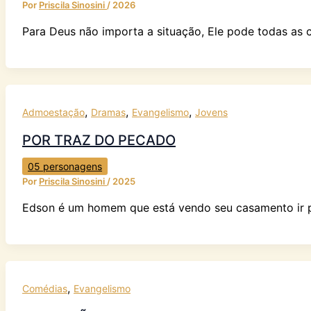
Por
Priscila Sinosini
/
2026
Para Deus não importa a situação, Ele pode todas as 
,
,
,
Admoestação
Dramas
Evangelismo
Jovens
POR TRAZ DO PECADO
05 personagens
Por
Priscila Sinosini
/
2025
Edson é um homem que está vendo seu casamento ir po
,
Comédias
Evangelismo