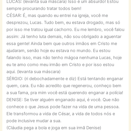
LUCAS: (levanta sua máscara) Isso é um absurdo! Estou
sempre procurando tratar todos bem!
CÉSAR: É, mas quando eu entrei na igreja, você me
desprezou, Lucas. Tudo bem, eu estava drogado, mas só
por isso me tratou igual cachorro. Eu me lembro, você falou
assim: Já tenho luta demais, não sou obrigado a aguentar
essa gente! Ainda bem que outros irmãos em Cristo me
ajudaram, senão hoje eu estava no mundo. Eu estou
falando isso, mas não tenho mágoa nenhuma Lucas, hoje
eu te amo como meu irmão em Cristo e por isso estou
aqui. (levanta sua máscara)
SÉRGIO: (ri debochadamente e diz) Está tentando enganar
quem, cara. Eu não acredito que regenerou, conheço bem
a sua fama, pra mim você está querendo enganar a polícia!
DENISE: Se tiver alguém enganado aqui, é você. Que não
conhece o que Jesus pode fazer na vida de uma pessoa.
Ele transformou a vida de César, a vida de todos nós e
pode inclusive mudar a sua.
(Cláudia pega a bola e joga em sua irmã Denise)