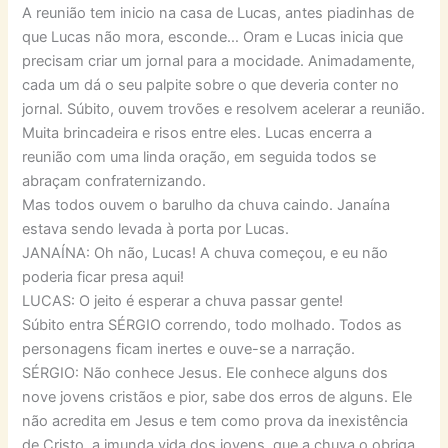
A reunião tem inicio na casa de Lucas, antes piadinhas de
que Lucas não mora, esconde… Oram e Lucas inicia que
precisam criar um jornal para a mocidade. Animadamente,
cada um dá o seu palpite sobre o que deveria conter no
jornal. Súbito, ouvem trovões e resolvem acelerar a reunião.
Muita brincadeira e risos entre eles. Lucas encerra a
reunião com uma linda oração, em seguida todos se
abraçam confraternizando.
Mas todos ouvem o barulho da chuva caindo. Janaína
estava sendo levada à porta por Lucas.
JANAÍNA: Oh não, Lucas! A chuva começou, e eu não
poderia ficar presa aqui!
LUCAS: O jeito é esperar a chuva passar gente!
Súbito entra SÉRGIO correndo, todo molhado. Todos as
personagens ficam inertes e ouve-se a narração.
SÉRGIO: Não conhece Jesus. Ele conhece alguns dos
nove jovens cristãos e pior, sabe dos erros de alguns. Ele
não acredita em Jesus e tem como prova da inexistência
de Cristo, a imunda vida dos jovens, que a chuva o obriga