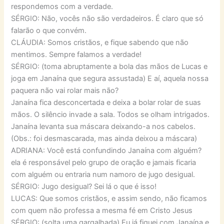
respondemos com a verdade.
SÉRGIO: Não, vocês não são verdadeiros. É claro que só
falarão o que convém.
CLÁUDIA: Somos cristãos, e fique sabendo que não
mentimos. Sempre falamos a verdade!
SÉRGIO: (toma abruptamente a bola das mãos de Lucas e
joga em Janaína que segura assustada) E aí, aquela nossa
paquera não vai rolar mais não?
Janaína fica desconcertada e deixa a bolar rolar de suas
mãos. O silêncio invade a sala. Todos se olham intrigados.
Janaína levanta sua máscara deixando-a nos cabelos.
(Obs.: foi desmascarada, mas ainda deixou a máscara)
ADRIANA: Você está confundindo Janaína com alguém?
ela é responsável pelo grupo de oração e jamais ficaria
com alguém ou entraria num namoro de jugo desigual.
SÉRGIO: Jugo desigual? Sei lá o que é isso!
LUCAS: Que somos cristãos, e assim sendo, não ficamos
com quem não professa a mesma fé em Cristo Jesus
SÉRGIO: (solta uma gargalhada) Eu já fiquei com Janaína e