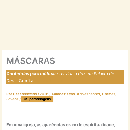
MÁSCARAS
Conteúdos para edificar
sua vida a dois na Palavra de
Deus.
Confira:
https://laresfirmadosnarocha.com
Por
Desconhecido
/
2026
/
Admoestação
,
Adolescentes
,
Dramas
,
Jovens
/
09 personagens
Em uma igreja, as aparências eram de espiritualidade,