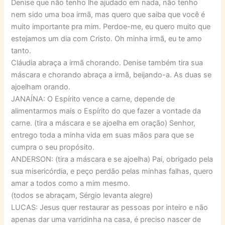
Denise que não tenho lhe ajudado em nada, não tenho
nem sido uma boa irmã, mas quero que saiba que você é
muito importante pra mim. Perdoe-me, eu quero muito que
estejamos um dia com Cristo. Oh minha irmã, eu te amo
tanto.
Cláudia abraça a irmã chorando. Denise também tira sua
máscara e chorando abraça a irmã, beijando-a. As duas se
ajoelham orando.
JANAÍNA: O Espírito vence a carne, depende de
alimentarmos mais o Espírito do que fazer a vontade da
carne. (tira a máscara e se ajoelha em oração) Senhor,
entrego toda a minha vida em suas mãos para que se
cumpra o seu propósito.
ANDERSON: (tira a máscara e se ajoelha) Pai, obrigado pela
sua misericórdia, e peço perdão pelas minhas falhas, quero
amar a todos como a mim mesmo.
(todos se abraçam, Sérgio levanta alegre)
LUCAS: Jesus quer restaurar as pessoas por inteiro e não
apenas dar uma varridinha na casa, é preciso nascer de