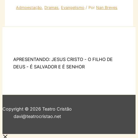
Admoestação
,
Dramas
,
Evangelismo
/ Por
Nan Breves
APRESENTANDO: JESUS CRISTO - O FILHO DE
DEUS - É SALVADOR E É SENHOR
Copyright © 2026 Teatro Cristão
davi@teatrocristao.net