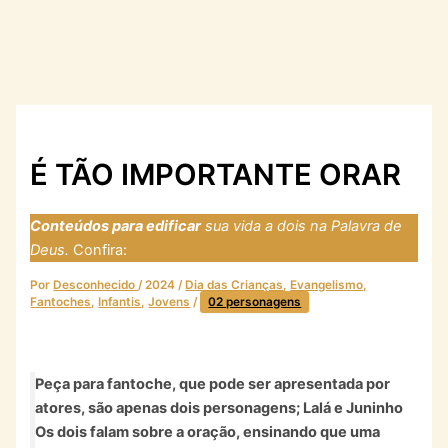
É TÃO IMPORTANTE ORAR
Conteúdos para edificar
sua vida a dois na Palavra de
Deus.
Confira:
https://laresfirmadosnarocha.com
Por
Desconhecido
/
2024
/
Dia das Crianças
,
Evangelismo
,
Fantoches
,
Infantis
,
Jovens
/
02 personagens
Peça para fantoche, que pode ser apresentada por
atores, são apenas dois personagens; Lalá e Juninho
Os dois falam sobre a oração, ensinando que uma