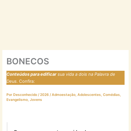
BONECOS
Conteúdos para edificar
sua vida a dois na Palavra de
Deus.
Confira:
https://laresfirmadosnarocha.com
Por
Desconhecido
/
2026
/
Admoestação
,
Adolescentes
,
Comédias
,
Evangelismo
,
Jovens