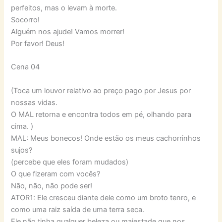
perfeitos, mas o levam à morte.
Socorro!
Alguém nos ajude! Vamos morrer!
Por favor! Deus!
Cena 04
(Toca um louvor relativo ao preço pago por Jesus por
nossas vidas.
O MAL retorna e encontra todos em pé, olhando para
cima. )
MAL: Meus bonecos! Onde estão os meus cachorrinhos
sujos?
(percebe que eles foram mudados)
O que fizeram com vocês?
Não, não, não pode ser!
ATOR1: Ele cresceu diante dele como um broto tenro, e
como uma raiz saída de uma terra seca.
Ele não tinha qualquer beleza ou majestade que nos