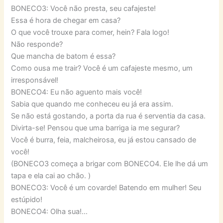
BONECO3: Você não presta, seu cafajeste!
Essa é hora de chegar em casa?
O que você trouxe para comer, hein? Fala logo!
Não responde?
Que mancha de batom é essa?
Como ousa me trair? Você é um cafajeste mesmo, um
irresponsável!
BONECO4: Eu não aguento mais você!
Sabia que quando me conheceu eu já era assim.
Se não está gostando, a porta da rua é serventia da casa.
Divirta-se! Pensou que uma barriga ia me segurar?
Você é burra, feia, malcheirosa, eu já estou cansado de
você!
(BONECO3 começa a brigar com BONECO4. Ele lhe dá um
tapa e ela cai ao chão. )
BONECO3: Você é um covarde! Batendo em mulher! Seu
estúpido!
BONECO4: Olha sua!…