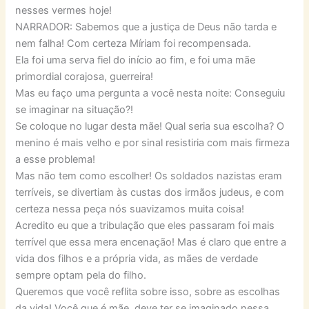
nesses vermes hoje!
NARRADOR: Sabemos que a justiça de Deus não tarda e
nem falha! Com certeza Míriam foi recompensada.
Ela foi uma serva fiel do início ao fim, e foi uma mãe
primordial corajosa, guerreira!
Mas eu faço uma pergunta a você nesta noite: Conseguiu
se imaginar na situação?!
Se coloque no lugar desta mãe! Qual seria sua escolha? O
menino é mais velho e por sinal resistiria com mais firmeza
a esse problema!
Mas não tem como escolher! Os soldados nazistas eram
terríveis, se divertiam às custas dos irmãos judeus, e com
certeza nessa peça nós suavizamos muita coisa!
Acredito eu que a tribulação que eles passaram foi mais
terrível que essa mera encenação! Mas é claro que entre a
vida dos filhos e a própria vida, as mães de verdade
sempre optam pela do filho.
Queremos que você reflita sobre isso, sobre as escolhas
da vida! Você que é mãe, deve ter se imaginado nessa