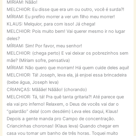
MÍRIAM: Nãão!
MELCHIOR: Eu disse que era um ou outro, você é surda?!
MÍRIAM: Eu prefiro morrer a ver um filho meu morrer!
KLAUS: Melquior, para com isso! Já chega!
MELCHIOR: Pois muito bem! Vai querer mesmo ir no lugar
deles?
MÍRIAM: Sim! Por favor, meu senhor!
MELCHIOR: (chega perto) E vai deixar os pobrezinhos sem
mãe? (Míriam sofre, pensativa)
MÍRIAM: Não quero que morram! Há quem cuide deles aqui!
MELCHIOR: Tá! Joseph, leva ela, já enjoei essa brincadeira
(bebe água, Joseph leva)
CRIANÇAS: Mãããe! Nããão! (chorando)
MELCHIOR: Tá, tá! Pra quê tanta gritaria?! Até parece que
ela vai pro inferno! Relaxem, o Deus de vocês vai dar o
“galardão” dela! (com desdém) Leva eles daqui, Klaus!
Depois a gente manda pro Campo de concentração.
Criancinhas choronas! (Klaus leva) Quando chegar em
casa vou tomar um banho de três horas. Toquei muito