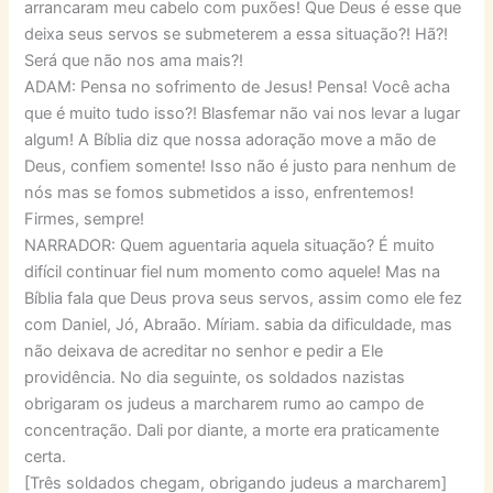
arrancaram meu cabelo com puxões! Que Deus é esse que
deixa seus servos se submeterem a essa situação?! Hã?!
Será que não nos ama mais?!
ADAM: Pensa no sofrimento de Jesus! Pensa! Você acha
que é muito tudo isso?! Blasfemar não vai nos levar a lugar
algum! A Bíblia diz que nossa adoração move a mão de
Deus, confiem somente! Isso não é justo para nenhum de
nós mas se fomos submetidos a isso, enfrentemos!
Firmes, sempre!
NARRADOR: Quem aguentaria aquela situação? É muito
difícil continuar fiel num momento como aquele! Mas na
Bíblia fala que Deus prova seus servos, assim como ele fez
com Daniel, Jó, Abraão. Míriam. sabia da dificuldade, mas
não deixava de acreditar no senhor e pedir a Ele
providência. No dia seguinte, os soldados nazistas
obrigaram os judeus a marcharem rumo ao campo de
concentração. Dali por diante, a morte era praticamente
certa.
[Três soldados chegam, obrigando judeus a marcharem]