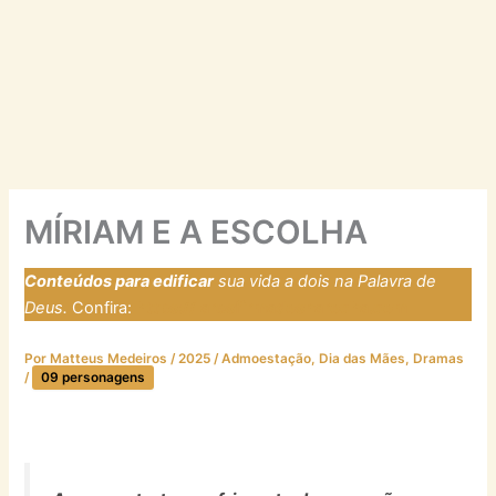
MÍRIAM E A ESCOLHA
Conteúdos para edificar
sua vida a dois na Palavra de
Deus.
Confira:
https://laresfirmadosnarocha.com
Por
Matteus Medeiros
/
2025
/
Admoestação
,
Dia das Mães
,
Dramas
/
09 personagens