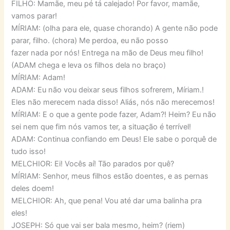
FILHO: Mamãe, meu pé tá calejado! Por favor, mamãe,
vamos parar!
MÍRIAM: (olha para ele, quase chorando) A gente não pode
parar, filho. (chora) Me perdoa, eu não posso
fazer nada por nós! Entrega na mão de Deus meu filho!
(ADAM chega e leva os filhos dela no braço)
MÍRIAM: Adam!
ADAM: Eu não vou deixar seus filhos sofrerem, Míriam.!
Eles não merecem nada disso! Aliás, nós não merecemos!
MÍRIAM: E o que a gente pode fazer, Adam?! Heim? Eu não
sei nem que fim nós vamos ter, a situação é terrível!
ADAM: Continua confiando em Deus! Ele sabe o porquê de
tudo isso!
MELCHIOR: Ei! Vocês aí! Tão parados por quê?
MÍRIAM: Senhor, meus filhos estão doentes, e as pernas
deles doem!
MELCHIOR: Ah, que pena! Vou até dar uma balinha pra
eles!
JOSEPH: Só que vai ser bala mesmo, heim? (riem)