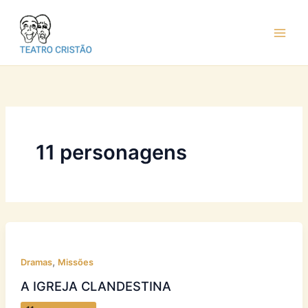
Ir
para
o
conteúdo
11 personagens
,
Dramas
Missões
A IGREJA CLANDESTINA