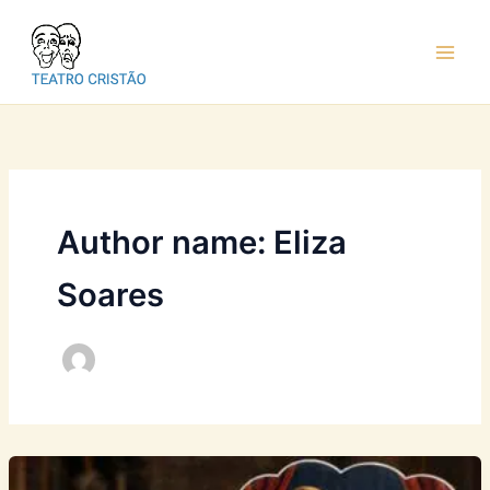
Ir
para
o
conteúdo
Author name: Eliza
Soares