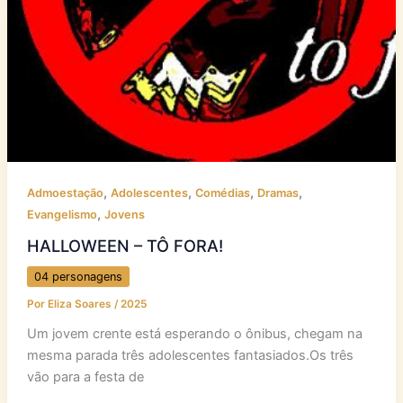
,
,
,
,
Admoestação
Adolescentes
Comédias
Dramas
,
Evangelismo
Jovens
HALLOWEEN – TÔ FORA!
04 personagens
Por
Eliza Soares
/
2025
Um jovem crente está esperando o ônibus, chegam na
mesma parada três adolescentes fantasiados.Os três
vão para a festa de