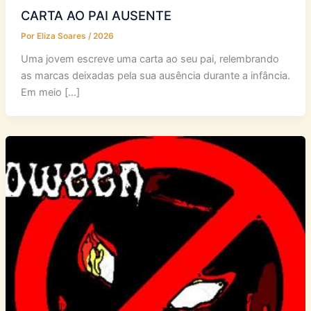
CARTA AO PAI AUSENTE
Por
Eliza Soares
/
2026
Uma jovem escreve uma carta ao seu pai, relembrando
as marcas deixadas pela sua ausência durante a infância.
Em meio […]