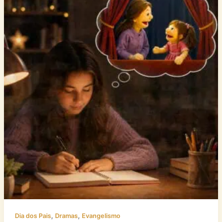
,
,
Dia dos Pais
Dramas
Evangelismo