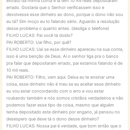
extrato da minha conta e lá tem 10 mil reais depositaram
errado. Gostaria que o Senhor verificassem isso e
devolvesse esse dinheiro ao dono, porque o dono não sou
eu tá? Sim moço eu to falando sério. Aguardo a resolução
desse problema o quanto antes. (desliga o telefone)
FILHO LUCAS: Pai você tá doido?
PAI ROBERTO: Uai filho, por quê?
FILHO LUCAS: Uai se esse dinheiro apareceu na sua conta,
isso é uma benção de Deus. Aí o senhor liga pra o banco
pra falar que depositaram errado, pai estamos falando é de
10 mil reais.
PAI ROBERTO: Filho, vem aqui. Deixa eu te ensinar uma
coisa, esse dinheiro não é meu se eu aceitar esse dinheiro
eu vou estar concordando com o erro e vou estar
roubando também e nós somos cristãos verdadeiros e não
podemos fazer esse tipo de coisa, mesmo que alguém
tenha depositado este dinheiro por engano, já pensou no
desespero que deve tá o dono desse dinheiro?
FILHO LUCAS: Nossa pai é verdade, que bom então que o