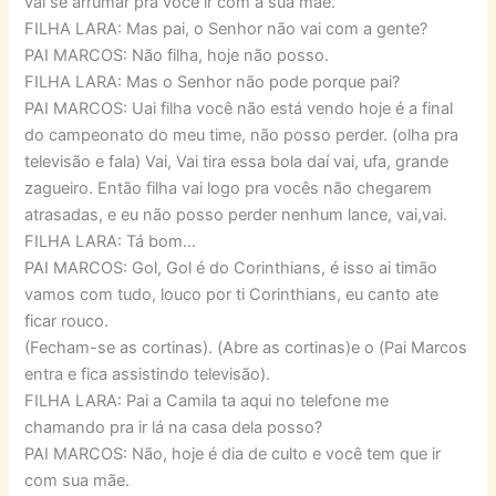
vai se arrumar pra você ir com a sua mãe.
FILHA LARA: Mas pai, o Senhor não vai com a gente?
PAI MARCOS: Não filha, hoje não posso.
FILHA LARA: Mas o Senhor não pode porque pai?
PAI MARCOS: Uai filha você não está vendo hoje é a final
do campeonato do meu time, não posso perder. (olha pra
televisão e fala) Vai, Vai tira essa bola daí vai, ufa, grande
zagueiro. Então filha vai logo pra vocês não chegarem
atrasadas, e eu não posso perder nenhum lance, vai,vai.
FILHA LARA: Tá bom…
PAI MARCOS: Gol, Gol é do Corinthians, é isso ai timão
vamos com tudo, louco por ti Corinthians, eu canto ate
ficar rouco.
(Fecham-se as cortinas). (Abre as cortinas)e o (Pai Marcos
entra e fica assistindo televisão).
FILHA LARA: Pai a Camila ta aqui no telefone me
chamando pra ir lá na casa dela posso?
PAI MARCOS: Não, hoje é dia de culto e você tem que ir
com sua mãe.