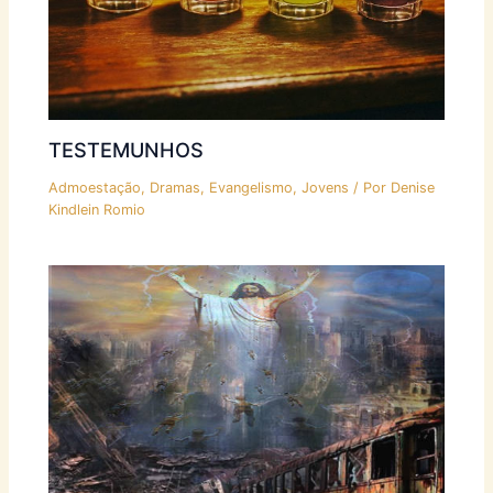
TESTEMUNHOS
Admoestação
,
Dramas
,
Evangelismo
,
Jovens
/ Por
Denise
Kindlein Romio