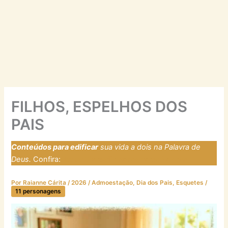
FILHOS, ESPELHOS DOS
PAIS
Conteúdos para edificar
sua vida a dois na Palavra de
Deus.
Confira:
https://laresfirmadosnarocha.com
Por
Raianne Cárita
/
2026
/
Admoestação
,
Dia dos Pais
,
Esquetes
/
11 personagens