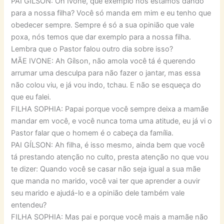
PAI GÍLSON: Oh Ivone, que exemplo nós estamos dando
para a nossa filha? Você só manda em mim e eu tenho que
obedecer sempre. Sempre é só a sua opinião que vale
poxa, nós temos que dar exemplo para a nossa filha.
Lembra que o Pastor falou outro dia sobre isso?
MÃE IVONE: Ah Gílson, não amola você tá é querendo
arrumar uma desculpa para não fazer o jantar, mas essa
não colou viu, e já vou indo, tchau. E não se esqueça do
que eu falei.
FILHA SOPHIA: Papai porque você sempre deixa a mamãe
mandar em você, e você nunca toma uma atitude, eu já vi o
Pastor falar que o homem é o cabeça da família.
PAI GÍLSON: Ah filha, é isso mesmo, ainda bem que você
tá prestando atenção no culto, presta atenção no que vou
te dizer: Quando você se casar não seja igual a sua mãe
que manda no marido, você vai ter que aprender a ouvir
seu marido e ajudá-lo e a opinião dele também vale
entendeu?
FILHA SOPHIA: Mas pai e porque você mais a mamãe não