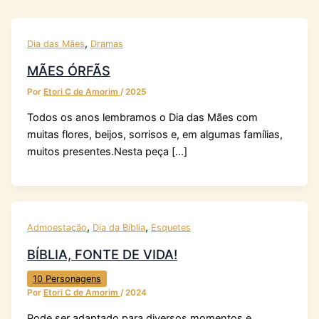
,
Dia das Mães
Dramas
MÃES ÓRFÃS
Por
Etori C de Amorim
/
2025
Todos os anos lembramos o Dia das Mães com
muitas flores, beijos, sorrisos e, em algumas famílias,
muitos presentes.Nesta peça […]
,
,
Admoestação
Dia da Bíblia
Esquetes
BÍBLIA, FONTE DE VIDA!
10 Personagens
Por
Etori C de Amorim
/
2024
Pode ser adaptado para diversos momentos e