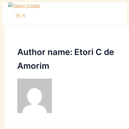
Ir
para
o
conteúdo
Author name: Etori C de
Amorim