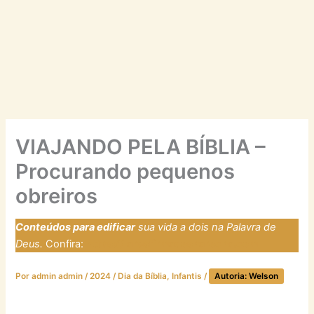
VIAJANDO PELA BÍBLIA –
Procurando pequenos
obreiros
Conteúdos para edificar
sua vida a dois na Palavra de
Deus.
Confira:
https://laresfirmadosnarocha.com
Por
admin admin
/
2024
/
Dia da Bíblia
,
Infantis
/
Autoria: Welson