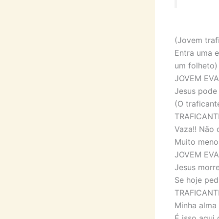
(Jovem traf
Entra uma e
um folheto)
JOVEM EVANG
Jesus pode 
(O trafican
TRAFICANTE:
Vaza!! Não 
Muito menos
JOVEM EVAN
Jesus morre
Se hoje ped
TRAFICANTE
Minha alma 
É isso aqui 