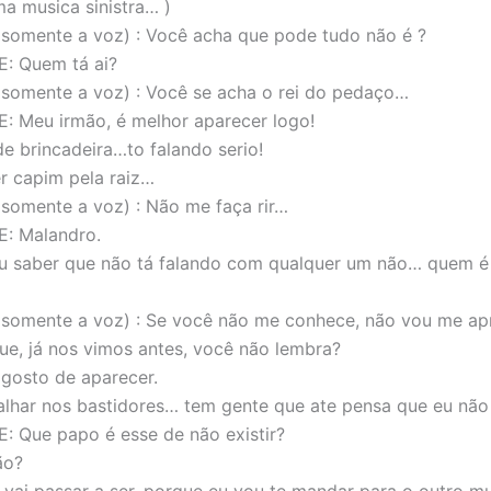
a musica sinistra… )
somente a voz) : Você acha que pode tudo não é ?
: Quem tá ai?
somente a voz) : Você se acha o rei do pedaço…
 Meu irmão, é melhor aparecer logo!
e brincadeira…to falando serio!
r capim pela raiz…
omente a voz) : Não me faça rir…
: Malandro.
u saber que não tá falando com qualquer um não… quem é
somente a voz) : Se você não me conhece, não vou me ap
ue, já nos vimos antes, você não lembra?
gosto de aparecer.
balhar nos bastidores… tem gente que ate pensa que eu não 
 Que papo é esse de não existir?
ão?
, vai passar a ser, porque eu vou te mandar para o outro m