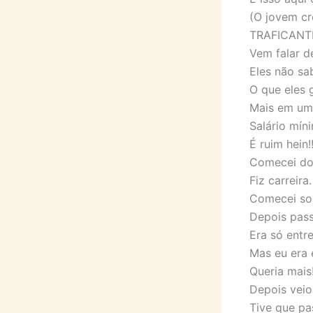
(O jovem cr
TRAFICANTE
Vem falar de
Eles não sa
O que eles 
Mais em um
Salário mín
É ruim hein!!
Comecei do 
Fiz carreira.
Comecei sol
Depois pass
Era só entr
Mas eu era 
Queria mais
Depois veio
Tive que pa