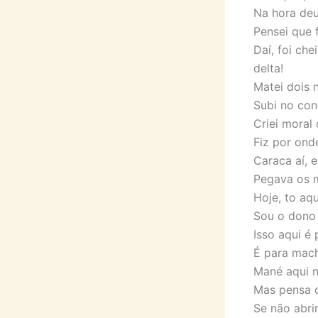
Na hora deu
Pensei que 
Daí, foi ch
delta!
Matei dois 
Subi no con
Criei moral
Fiz por ond
Caraca aí, 
Pegava os ma
Hoje, to aqu
Sou o dono 
Isso aqui 
É para mac
Mané aqui n
Mas pensa 
Se não abri