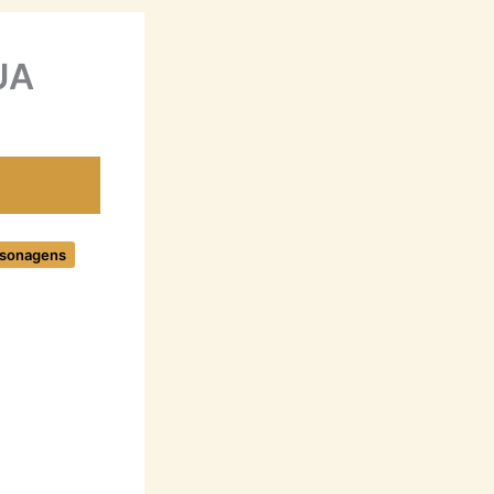
UA
rsonagens