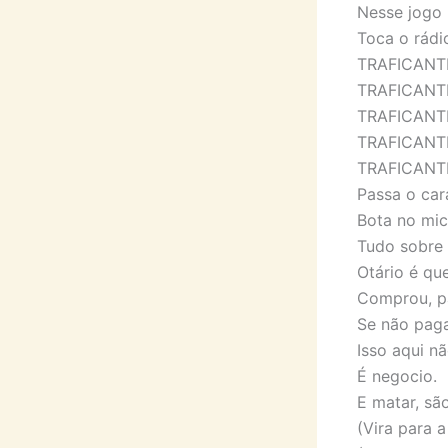
Nesse jogo
Toca o rádio
TRAFICANTE
TRAFICANTE 
TRAFICANTE
TRAFICANTE 
TRAFICANTE 
Passa o car
Bota no mic
Tudo sobre 
Otário é qu
Comprou, p
Se não paga
Isso aqui nã
É negocio.
E matar, sã
(Vira para 