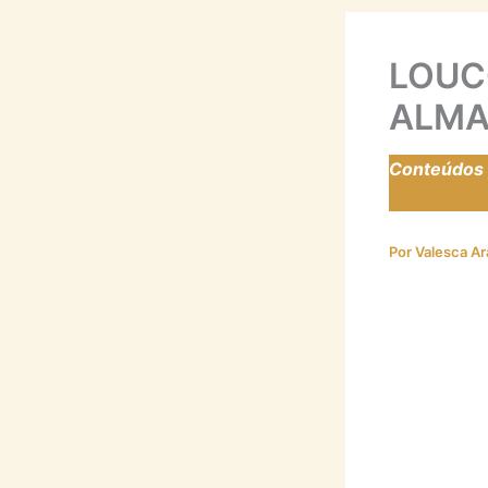
LOUC
ALM
Conteúdos p
https://la
Por
Valesca A