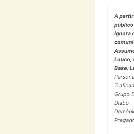
A parti
público
Ignora 
comunid
Assume
Louco, 
Base: 
Persona
Trafica
Grupo 
Diabo
Demôni
Pregad