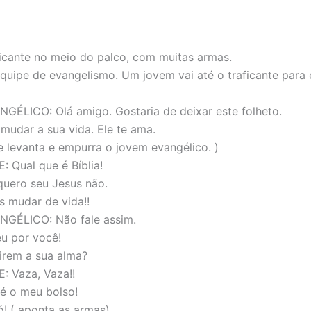
icante no meio do palco, com muitas armas.
quipe de evangelismo. Um jovem vai até o traficante para 
ÉLICO: Olá amigo. Gostaria de deixar este folheto.
mudar a sua vida. Ele te ama.
te levanta e empurra o jovem evangélico. )
 Qual que é Bíblia!
quero seu Jesus não.
 mudar de vida!!
GÉLICO: Não fale assim.
u por você!
irem a sua alma?
: Vaza, Vaza!!
é o meu bolso!
ó! ( aponta as armas).