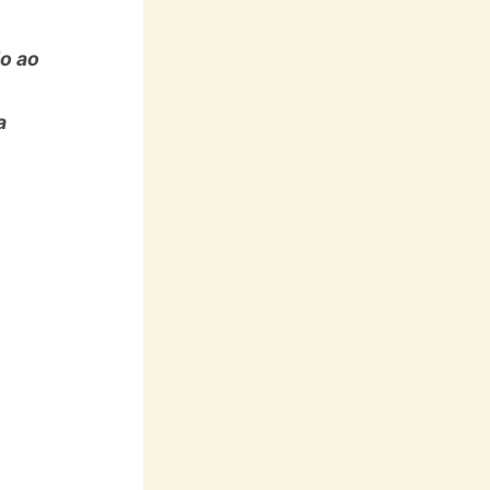
do ao
a