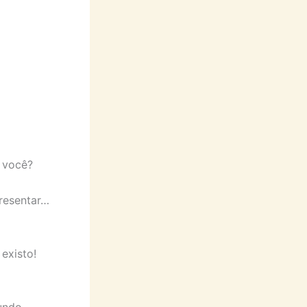
 você?
resentar…
existo!
undo.