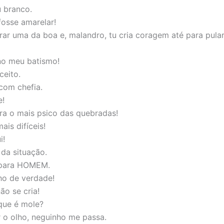
 branco.
fosse amarelar!
eirar uma da boa e, malandro, tu cria coragem até para pula
no meu batismo!
ceito.
 com chefia.
e!
era o mais psico das quebradas!
is difíceis!
i!
da situação.
é para HOMEM.
ho de verdade!
ão se cria!
que é mole?
r o olho, neguinho me passa.