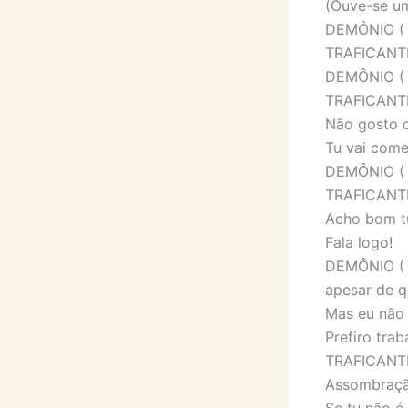
(Ouve-se um
DEMÔNIO ( 
TRAFICANTE
DEMÔNIO ( 
TRAFICANTE:
Não gosto d
Tu vai come
DEMÔNIO ( s
TRAFICANTE
Acho bom t
Fala logo!
DEMÔNIO ( 
apesar de q
Mas eu não 
Prefiro tra
TRAFICANTE:
Assombraç
Se tu não é