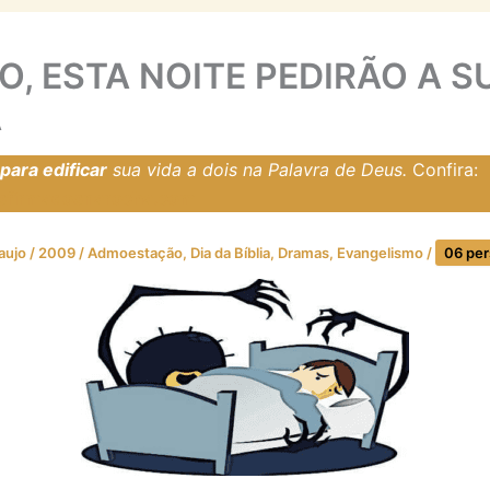
O, ESTA NOITE PEDIRÃO A S
A
ara edificar
sua vida a dois na Palavra de Deus.
Confira:
resfirmadosnarocha.com
raujo
/
2009
/
Admoestação
,
Dia da Bíblia
,
Dramas
,
Evangelismo
/
06 pe