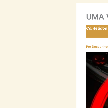
UMA 
Conteúdos p
https://la
Por
Desconhe