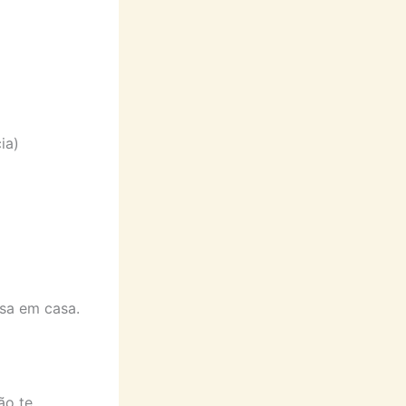
ia)
sa em casa.
ão te