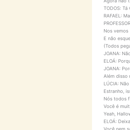
Agora não t
TODOS: Tá O
RAFAEL: Mas
PROFESSORA
Nos vemos n
E não esque
(Todos pega
JOANA: Não 
ELOÁ: Porq
JOANA: Por
Além disso
LÚCIA: Não
Estranho, i
Nós todos f
Você é muit
Yeah, Hallo
ELOÁ: Deixa
Você nem sa