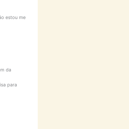
não estou me
em da
isa para