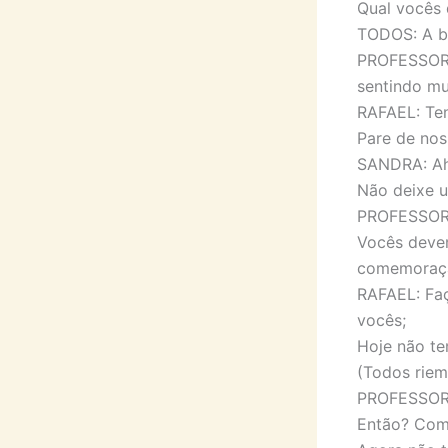
Qual vocês 
TODOS: A b
PROFESSORA:
sentindo mu
RAFAEL: Te
Pare de nos 
SANDRA: Ah
Não deixe u
PROFESSORA:
Vocês devem
comemoraçã
RAFAEL: Faç
vocês;
Hoje não te
(Todos riem
PROFESSORA:
Então? Com