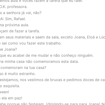
emos aula e vocês fazem a tarefa que eu falei.
.K. professora.
 a senhora já vai, não?
: Sim, Rafael.
a próxima aula.
çam de fazer a tarefa.
m seus materiais e saem da sala, exceto Joana, Eloá e Lúc
sei como vou fazer este trabalho.
ue Joana?
que eu acabei de me mudar e não conheço ninguém.
 na minha casa não comemoramos esta data.
 comemoram na tua casa?
sso é muito estranho.
estejamos, nos vestimos de bruxas e pedimos doces de ca
o esquisita.
ween!
 ela em paz!
be porque não festejam. (dirigindo-se para para Joana) N