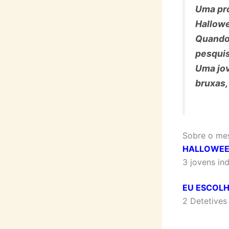
Uma pr
Hallow
Quando 
pesqui
Uma jov
bruxas,
Sobre o me
HALLOWEEN
3 jovens in
EU ESCOLHO
2 Detetives