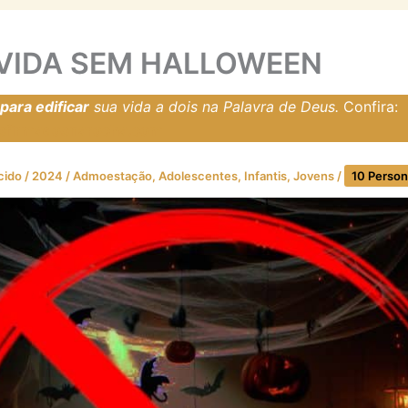
VIDA SEM HALLOWEEN
ara edificar
sua vida a dois na Palavra de Deus.
Confira:
resfirmadosnarocha.com
cido
/
2024
/
Admoestação
,
Adolescentes
,
Infantis
,
Jovens
/
10 Perso