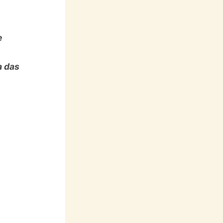
e
a das