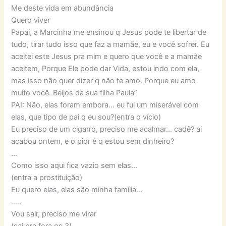
Me deste vida em abundância
Quero viver
Papai, a Marcinha me ensinou q Jesus pode te libertar de
tudo, tirar tudo isso que faz a mamãe, eu e você sofrer. Eu
aceitei este Jesus pra mim e quero que você e a mamãe
aceitem, Porque Ele pode dar Vida, estou indo com ela,
mas isso não quer dizer q não te amo. Porque eu amo
muito você. Beijos da sua filha Paula”
PAI: Não, elas foram embora… eu fui um miserável com
elas, que tipo de pai q eu sou?(entra o vício)
Eu preciso de um cigarro, preciso me acalmar… cadê? ai
acabou ontem, e o pior é q estou sem dinheiro?
…
Como isso aqui fica vazio sem elas…
(entra a prostituição)
Eu quero elas, elas são minha família…
…..
Vou sair, preciso me virar
(sai pra fora os 3)