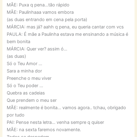
MÃE: Puxa q pena…tão rápido
MÃE: Paulinhaaa vamos embora
(as duas entrando em cena pela porta)
MÁRCIA: mas já? aahh q pena, eu queria cantar com vcs
PAULA: É mãe a Paulinha estava me ensinando a música é
bem bonita
MÁRCIA: Quer ver? assim ó…
(as duas)
Só o Teu Amor …
Sara a minha dor
Preenche o meu viver
Só o Teu poder …
Quebra as cadeias
Que prendem o meu ser
MÃE: realmente é bonita… vamos agora.. tchau, obrigado
por tudo
PAI: Pense nesta letra… venha sempre q quiser
MÃE: na sexta faremos novamente.
Todos se despedem