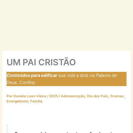
UM PAI CRISTÃO
Conteúdos para edificar
sua vida a dois na Palavra de
Deus.
Confira:
https://laresfirmadosnarocha.com
Por
Daniela Leon Vieira
/
2025
/
Admoestação
,
Dia dos Pais
,
Dramas
,
Evangelismo
,
Família