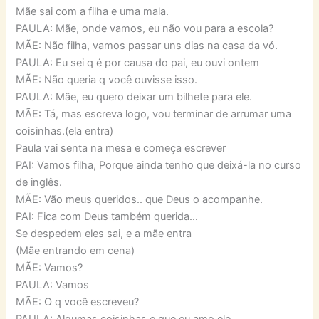
Mãe sai com a filha e uma mala.
PAULA: Mãe, onde vamos, eu não vou para a escola?
MÃE: Não filha, vamos passar uns dias na casa da vó.
PAULA: Eu sei q é por causa do pai, eu ouvi ontem
MÃE: Não queria q você ouvisse isso.
PAULA: Mãe, eu quero deixar um bilhete para ele.
MÃE: Tá, mas escreva logo, vou terminar de arrumar uma
coisinhas.(ela entra)
Paula vai senta na mesa e começa escrever
PAI: Vamos filha, Porque ainda tenho que deixá-la no curso
de inglês.
MÃE: Vão meus queridos.. que Deus o acompanhe.
PAI: Fica com Deus também querida…
Se despedem eles sai, e a mãe entra
(Mãe entrando em cena)
MÃE: Vamos?
PAULA: Vamos
MÃE: O q você escreveu?
PAULA: Algumas coisinhas e que eu amo ele.