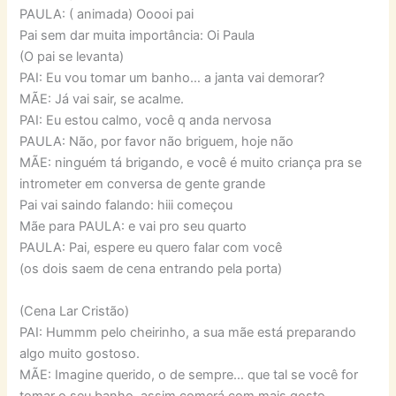
PAULA: ( animada) Ooooi pai
Pai sem dar muita importância: Oi Paula
(O pai se levanta)
PAI: Eu vou tomar um banho… a janta vai demorar?
MÃE: Já vai sair, se acalme.
PAI: Eu estou calmo, você q anda nervosa
PAULA: Não, por favor não briguem, hoje não
MÃE: ninguém tá brigando, e você é muito criança pra se
intrometer em conversa de gente grande
Pai vai saindo falando: hiii começou
Mãe para PAULA: e vai pro seu quarto
PAULA: Pai, espere eu quero falar com você
(os dois saem de cena entrando pela porta)
(Cena Lar Cristão)
PAI: Hummm pelo cheirinho, a sua mãe está preparando
algo muito gostoso.
MÃE: Imagine querido, o de sempre… que tal se você for
tomar o seu banho, assim comerá com mais gosto