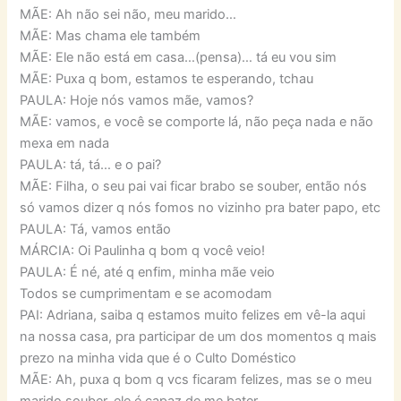
MÃE: Ah não sei não, meu marido…
MÃE: Mas chama ele também
MÃE: Ele não está em casa…(pensa)… tá eu vou sim
MÃE: Puxa q bom, estamos te esperando, tchau
PAULA: Hoje nós vamos mãe, vamos?
MÃE: vamos, e você se comporte lá, não peça nada e não
mexa em nada
PAULA: tá, tá… e o pai?
MÃE: Filha, o seu pai vai ficar brabo se souber, então nós
só vamos dizer q nós fomos no vizinho pra bater papo, etc
PAULA: Tá, vamos então
MÁRCIA: Oi Paulinha q bom q você veio!
PAULA: É né, até q enfim, minha mãe veio
Todos se cumprimentam e se acomodam
PAI: Adriana, saiba q estamos muito felizes em vê-la aqui
na nossa casa, pra participar de um dos momentos q mais
prezo na minha vida que é o Culto Doméstico
MÃE: Ah, puxa q bom q vcs ficaram felizes, mas se o meu
marido souber, ele é capaz de me bater.