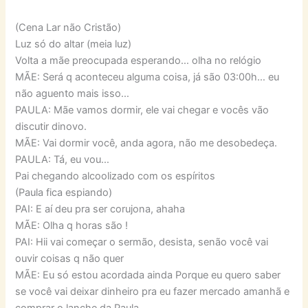
(Cena Lar não Cristão)
Luz só do altar (meia luz)
Volta a mãe preocupada esperando… olha no relógio
MÃE: Será q aconteceu alguma coisa, já são 03:00h… eu
não aguento mais isso…
PAULA: Mãe vamos dormir, ele vai chegar e vocês vão
discutir dinovo.
MÃE: Vai dormir você, anda agora, não me desobedeça.
PAULA: Tá, eu vou…
Pai chegando alcoolizado com os espíritos
(Paula fica espiando)
PAI: E aí deu pra ser corujona, ahaha
MÃE: Olha q horas são !
PAI: Hii vai começar o sermão, desista, senão você vai
ouvir coisas q não quer
MÃE: Eu só estou acordada ainda Porque eu quero saber
se você vai deixar dinheiro pra eu fazer mercado amanhã e
comprar o lanche da Paula.