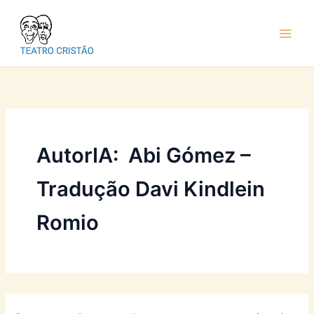
Ir
para
o
conteúdo
AutorIA: Abi Gómez –
Tradução Davi Kindlein
Romio