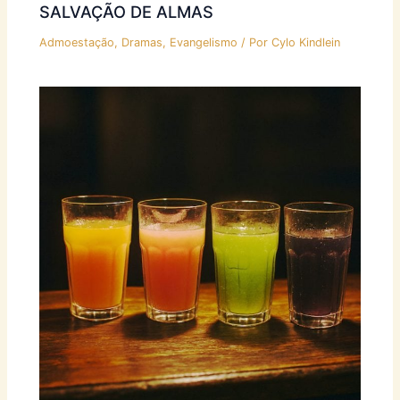
SALVAÇÃO DE ALMAS
Admoestação
,
Dramas
,
Evangelismo
/ Por
Cylo Kindlein