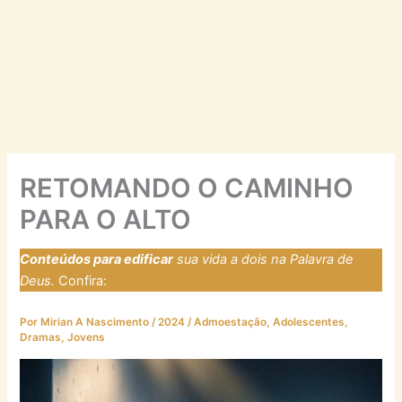
RETOMANDO O CAMINHO
PARA O ALTO
Conteúdos para edificar
sua vida a dois na Palavra de
Deus.
Confira:
https://laresfirmadosnarocha.com
Por
Mirian A Nascimento
/
2024
/
Admoestação
,
Adolescentes
,
Dramas
,
Jovens