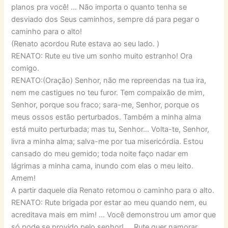
planos pra você! … Não importa o quanto tenha se
desviado dos Seus caminhos, sempre dá para pegar o
caminho para o alto!
(Renato acordou Rute estava ao seu lado. )
RENATO: Rute eu tive um sonho muito estranho! Ora
comigo.
RENATO:(Oração) Senhor, não me repreendas na tua ira,
nem me castigues no teu furor. Tem compaixão de mim,
Senhor, porque sou fraco; sara-me, Senhor, porque os
meus ossos estão perturbados. Também a minha alma
está muito perturbada; mas tu, Senhor… Volta-te, Senhor,
livra a minha alma; salva-me por tua misericórdia. Estou
cansado do meu gemido; toda noite faço nadar em
lágrimas a minha cama, inundo com elas o meu leito.
Amem!
A partir daquele dia Renato retomou o caminho para o alto.
RENATO: Rute brigada por estar ao meu quando nem, eu
acreditava mais em mim! … Você demonstrou um amor que
só pode se provido pelo senhor! … Rute quer namorar