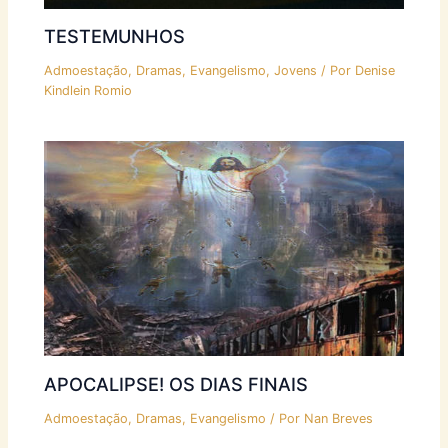
TESTEMUNHOS
Admoestação
,
Dramas
,
Evangelismo
,
Jovens
/ Por
Denise
Kindlein Romio
APOCALIPSE! OS DIAS FINAIS
Admoestação
,
Dramas
,
Evangelismo
/ Por
Nan Breves