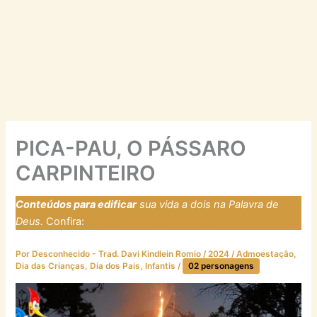
PICA-PAU, O PÁSSARO
CARPINTEIRO
Conteúdos para edificar
sua vida a dois na Palavra de
Deus.
Confira:
https://laresfirmadosnarocha.com
Por
Desconhecido - Trad. Davi Kindlein Romio
/
2024
/
Admoestação
,
Dia das Crianças
,
Dia dos Pais
,
Infantis
/
02 personagens