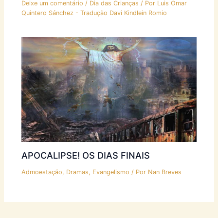
Deixe um comentário
/
Dia das Crianças
/ Por
Luis Omar
Quintero Sánchez - Tradução Davi Kindlein Romio
APOCALIPSE! OS DIAS FINAIS
Admoestação
,
Dramas
,
Evangelismo
/ Por
Nan Breves