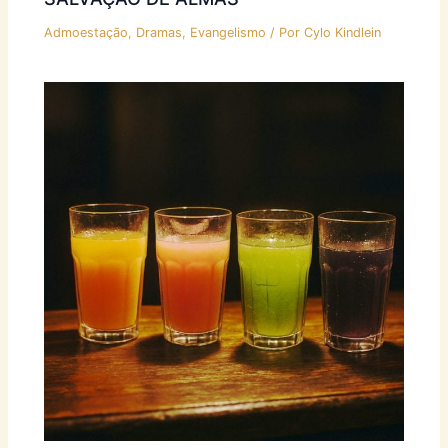
Admoestação
,
Dramas
,
Evangelismo
/ Por
Cylo Kindlein