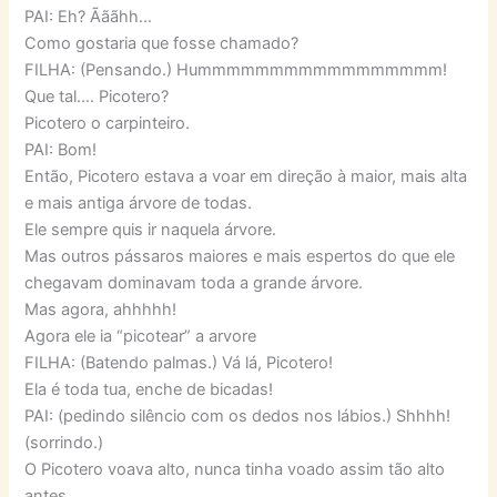
PAI: Eh? Ãããhh…
Como gostaria que fosse chamado?
FILHA: (Pensando.) Hummmmmmmmmmmmmmmmm!
Que tal…. Picotero?
Picotero o carpinteiro.
PAI: Bom!
Então, Picotero estava a voar em direção à maior, mais alta
e mais antiga árvore de todas.
Ele sempre quis ir naquela árvore.
Mas outros pássaros maiores e mais espertos do que ele
chegavam dominavam toda a grande árvore.
Mas agora, ahhhhh!
Agora ele ia “picotear” a arvore
FILHA: (Batendo palmas.) Vá lá, Picotero!
Ela é toda tua, enche de bicadas!
PAI: (pedindo silêncio com os dedos nos lábios.) Shhhh!
(sorrindo.)
O Picotero voava alto, nunca tinha voado assim tão alto
antes.