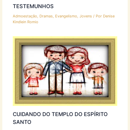
TESTEMUNHOS
Admoestação
,
Dramas
,
Evangelismo
,
Jovens
/ Por
Denise
Kindlein Romio
CUIDANDO DO TEMPLO DO ESPÍRITO
SANTO