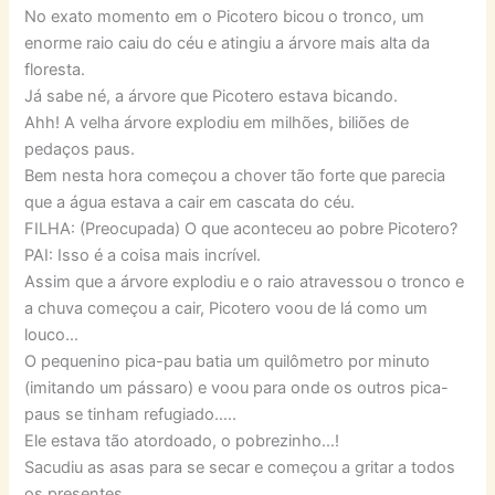
No exato momento em o Picotero bicou o tronco, um
enorme raio caiu do céu e atingiu a árvore mais alta da
floresta.
Já sabe né, a árvore que Picotero estava bicando.
Ahh! A velha árvore explodiu em milhões, biliões de
pedaços paus.
Bem nesta hora começou a chover tão forte que parecia
que a água estava a cair em cascata do céu.
FILHA: (Preocupada) O que aconteceu ao pobre Picotero?
PAI: Isso é a coisa mais incrível.
Assim que a árvore explodiu e o raio atravessou o tronco e
a chuva começou a cair, Picotero voou de lá como um
louco…
O pequenino pica-pau batia um quilômetro por minuto
(imitando um pássaro) e voou para onde os outros pica-
paus se tinham refugiado…..
Ele estava tão atordoado, o pobrezinho…!
Sacudiu as asas para se secar e começou a gritar a todos
os presentes.