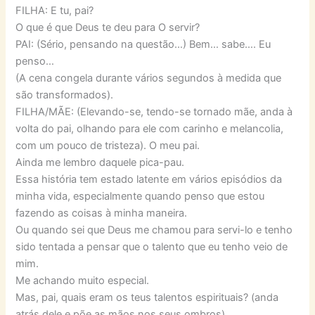
FILHA: E tu, pai?
O que é que Deus te deu para O servir?
PAI: (Sério, pensando na questão…) Bem… sabe…. Eu
penso…
(A cena congela durante vários segundos à medida que
são transformados).
FILHA/MÃE: (Elevando-se, tendo-se tornado mãe, anda à
volta do pai, olhando para ele com carinho e melancolia,
com um pouco de tristeza). O meu pai.
Ainda me lembro daquele pica-pau.
Essa história tem estado latente em vários episódios da
minha vida, especialmente quando penso que estou
fazendo as coisas à minha maneira.
Ou quando sei que Deus me chamou para servi-lo e tenho
sido tentada a pensar que o talento que eu tenho veio de
mim.
Me achando muito especial.
Mas, pai, quais eram os teus talentos espirituais? (anda
atrás dele e põe as mãos nos seus ombros)