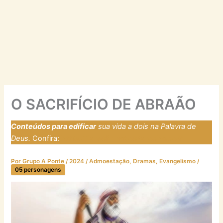
O SACRIFÍCIO DE ABRAÃO
Conteúdos para edificar
sua vida a dois na Palavra de
Deus.
Confira:
https://laresfirmadosnarocha.com
Por
Grupo A Ponte
/
2024
/
Admoestação
,
Dramas
,
Evangelismo
/
05 personagens