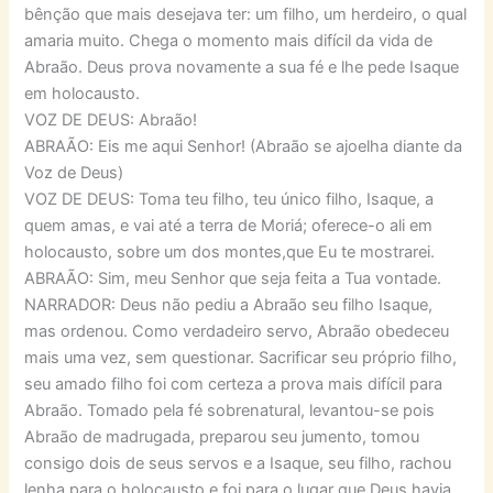
bênção que mais desejava ter: um filho, um herdeiro, o qual
amaria muito. Chega o momento mais difícil da vida de
Abraão. Deus prova novamente a sua fé e lhe pede Isaque
em holocausto.
VOZ DE DEUS: Abraão!
ABRAÃO: Eis me aqui Senhor! (Abraão se ajoelha diante da
Voz de Deus)
VOZ DE DEUS: Toma teu filho, teu único filho, Isaque, a
quem amas, e vai até a terra de Moriá; oferece-o ali em
holocausto, sobre um dos montes,que Eu te mostrarei.
ABRAÃO: Sim, meu Senhor que seja feita a Tua vontade.
NARRADOR: Deus não pediu a Abraão seu filho Isaque,
mas ordenou. Como verdadeiro servo, Abraão obedeceu
mais uma vez, sem questionar. Sacrificar seu próprio filho,
seu amado filho foi com certeza a prova mais difícil para
Abraão. Tomado pela fé sobrenatural, levantou-se pois
Abraão de madrugada, preparou seu jumento, tomou
consigo dois de seus servos e a Isaque, seu filho, rachou
lenha para o holocausto e foi para o lugar que Deus havia