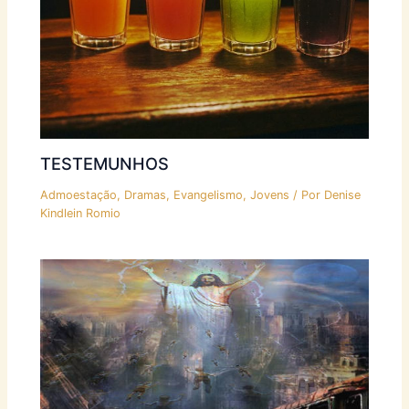
TESTEMUNHOS
Admoestação
,
Dramas
,
Evangelismo
,
Jovens
/ Por
Denise
Kindlein Romio