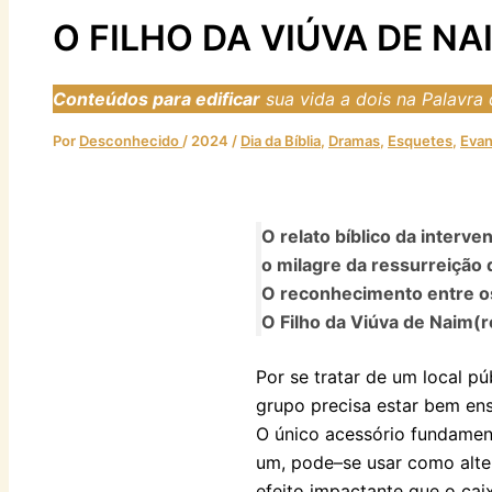
O FILHO DA VIÚVA DE NA
Conteúdos para edificar
sua vida a dois na Palavra
Por
Desconhecido
/
2024
/
Dia da Bíblia
,
Dramas
,
Esquetes
,
Evan
O relato bíblico da interv
o milagre da ressurreição
O reconhecimento entre o
O Filho da Viúva de Naim(ref
Por se tratar de um local pú
grupo precisa estar bem ens
O único acessório fundament
um, pode–se usar como alt
efeito impactante que o cai