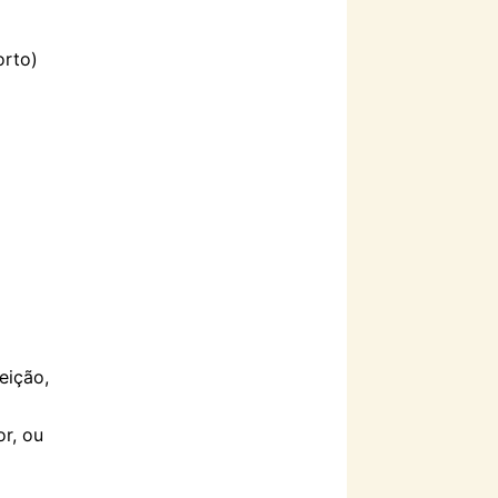
orto)
eição,
r, ou