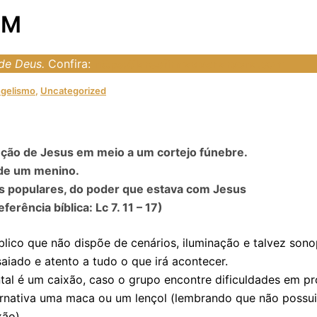
IM
 de Deus.
Confira:
https://laresfirmadosnarocha.com
gelismo
,
Uncategorized
enção de Jesus em meio a um cortejo fúnebre.
 de um menino.
s populares, do poder que estava com Jesus
erência bíblica: Lc 7. 11 – 17)
blico que não dispõe de cenários, iluminação e talvez sonop
aiado e atento a tudo o que irá acontecer.
al é um caixão, caso o grupo encontre dificuldades em pr
ernativa uma maca ou um lençol (lembrando que não poss
xão).