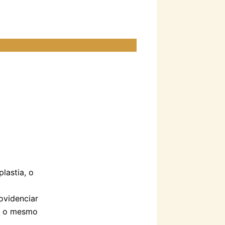
lastia, o
ovidenciar
ui o mesmo