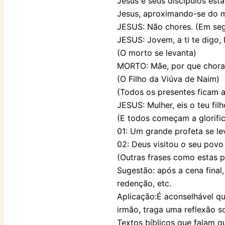
Jesus e seus discípulos est
Jesus, aproximando-se do m
JESUS: Não chores. (Em segu
JESUS: Jovem, a ti te digo, 
(O morto se levanta)
MORTO: Mãe, por que chora
(O Filho da Viúva de Naim)
(Todos os presentes ficam 
JESUS: Mulher, eis o teu filh
(E todos começam a glorific
01: Um grande profeta se le
02: Deus visitou o seu povo
(Outras frases como estas 
Sugestão: após a cena final
redenção, etc.
Aplicação:É aconselhável qu
irmão, traga uma reflexão s
Textos bíblicos que falam qu