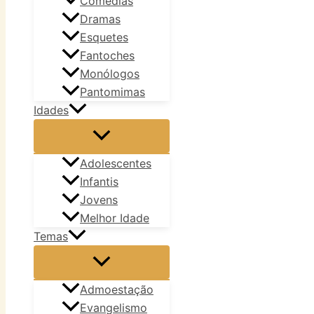
Comédias
Dramas
Esquetes
Fantoches
Monólogos
Pantomimas
Idades
Adolescentes
Infantis
Jovens
Melhor Idade
Temas
Admoestação
Evangelismo