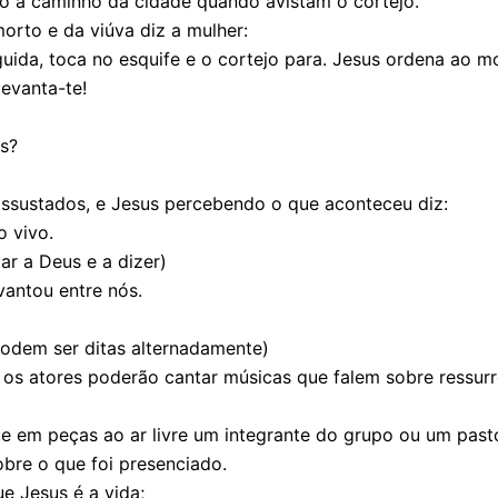
ão a caminho da cidade quando avistam o cortejo.
orto e da viúva diz a mulher:
ida, toca no esquife e o cortejo para. Jesus ordena ao m
levanta-te!
s?
assustados, e Jesus percebendo o que aconteceu diz:
o vivo.
ar a Deus e a dizer)
vantou entre nós.
podem ser ditas alternadamente)
, os atores poderão cantar músicas que falem sobre ressurr
e em peças ao ar livre um integrante do grupo ou um pasto
obre o que foi presenciado.
e Jesus é a vida;