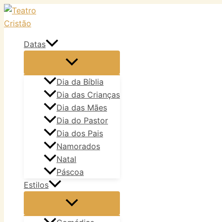
Ir
para
o
Datas
conteúdo
Dia da Bíblia
Dia das Crianças
Dia das Mães
Dia do Pastor
Dia dos Pais
Namorados
Natal
Páscoa
Estilos