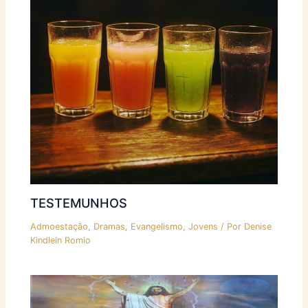
TESTEMUNHOS
Admoestação
,
Dramas
,
Evangelismo
,
Jovens
/ Por
Denise
Kindlein Romio