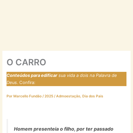
O CARRO
Conteúdos para edificar
sua vida a dois na Palavra de
Deus.
Confira:
https://laresfirmadosnarocha.com
Por
Marcello Fundão
/
2025
/
Admoestação
,
Dia dos Pais
Homem presenteia o filho, por ter passado