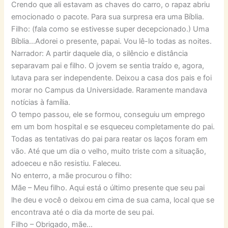
Crendo que ali estavam as chaves do carro, o rapaz abriu
emocionado o pacote. Para sua surpresa era uma Bíblia.
Filho: (fala como se estivesse super decepcionado.) Uma
Bíblia…Adorei o presente, papai. Vou lê-lo todas as noites.
Narrador: A partir daquele dia, o silêncio e distância
separavam pai e filho. O jovem se sentia traído e, agora,
lutava para ser independente. Deixou a casa dos pais e foi
morar no Campus da Universidade. Raramente mandava
notícias à família.
O tempo passou, ele se formou, conseguiu um emprego
em um bom hospital e se esqueceu completamente do pai.
Todas as tentativas do pai para reatar os laços foram em
vão. Até que um dia o velho, muito triste com a situação,
adoeceu e não resistiu. Faleceu.
No enterro, a mãe procurou o filho:
Mãe – Meu filho. Aqui está o último presente que seu pai
lhe deu e você o deixou em cima de sua cama, local que se
encontrava até o dia da morte de seu pai.
Filho – Obrigado, mãe…