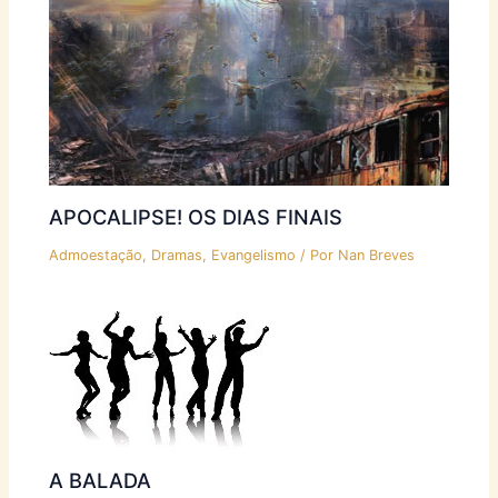
APOCALIPSE! OS DIAS FINAIS
Admoestação
,
Dramas
,
Evangelismo
/ Por
Nan Breves
A BALADA