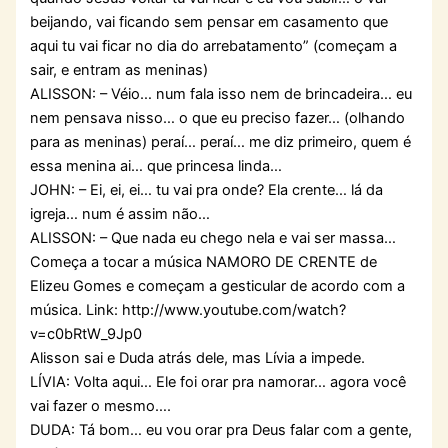
beijando, vai ficando sem pensar em casamento que
aqui tu vai ficar no dia do arrebatamento” (começam a
sair, e entram as meninas)
ALISSON: – Véio… num fala isso nem de brincadeira… eu
nem pensava nisso… o que eu preciso fazer… (olhando
para as meninas) peraí… peraí… me diz primeiro, quem é
essa menina ai… que princesa linda…
JOHN: – Ei, ei, ei… tu vai pra onde? Ela crente… lá da
igreja… num é assim não…
ALISSON: – Que nada eu chego nela e vai ser massa…
Começa a tocar a música NAMORO DE CRENTE de
Elizeu Gomes e começam a gesticular de acordo com a
música. Link: http://www.youtube.com/watch?
v=c0bRtW_9Jp0
Alisson sai e Duda atrás dele, mas Lívia a impede.
LÍVIA: Volta aqui… Ele foi orar pra namorar… agora você
vai fazer o mesmo….
DUDA: Tá bom… eu vou orar pra Deus falar com a gente,