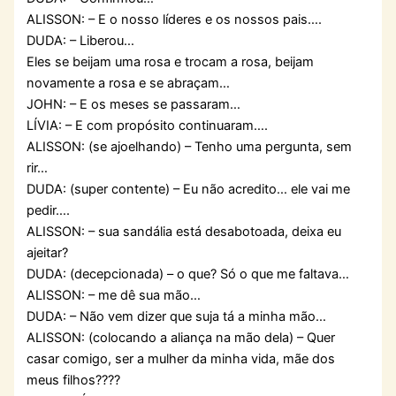
ALISSON: – E o nosso líderes e os nossos pais….
DUDA: – Liberou…
Eles se beijam uma rosa e trocam a rosa, beijam
novamente a rosa e se abraçam…
JOHN: – E os meses se passaram…
LÍVIA: – E com propósito continuaram….
ALISSON: (se ajoelhando) – Tenho uma pergunta, sem
rir…
DUDA: (super contente) – Eu não acredito… ele vai me
pedir….
ALISSON: – sua sandália está desabotoada, deixa eu
ajeitar?
DUDA: (decepcionada) – o que? Só o que me faltava…
ALISSON: – me dê sua mão…
DUDA: – Não vem dizer que suja tá a minha mão…
ALISSON: (colocando a aliança na mão dela) – Quer
casar comigo, ser a mulher da minha vida, mãe dos
meus filhos????