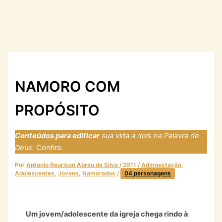
NAMORO COM
PROPÓSITO
Conteúdos para edificar
sua vida a dois na Palavra de
Deus.
Confira:
https://laresfirmadosnarocha.com
Por
Antonio Reurison Abreu da Silva
/
2011
/
Admoestação
,
Adolescentes
,
Jovens
,
Namorados
/
04 personagens
Um jovem/adolescente da igreja chega rindo à