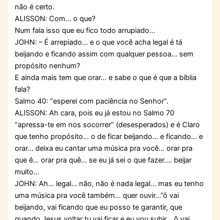
não é certo.
ALISSON: Com… o que?
Num fala isso que eu fico todo arrupiado…
JOHN: – É arrepiado… e o que você acha legal é tá
beijando e ficando assim com qualquer pessoa… sem
propósito nenhum?
E ainda mais tem que orar… e sabe o que é que a bíblia
fala?
Salmo 40: “esperei com paciência no Senhor”.
ALISSON: Ah cara, pois eu já estou no Salmo 70
“apressa-te em nos socorrer” (desesperados) e é Claro
que tenho propósito… o de ficar beijando… e ficando… e
orar… deixa eu cantar uma música pra você… orar pra
que ê… orar pra quê… se eu já sei o que fazer…. beijar
muito…
JOHN: Ah… legal… não, não é nada legal… mas eu tenho
uma música pra você também… quer ouvir…”ô vai
beijando, vai ficando que eu posso te garantir, que
quando Jesus voltar tu vai ficar e eu vou subir… ô vai