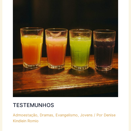
TESTEMUNHOS
Admoestação
,
Dramas
,
Evangelismo
,
Jovens
/ Por
Denise
Kindlein Romio