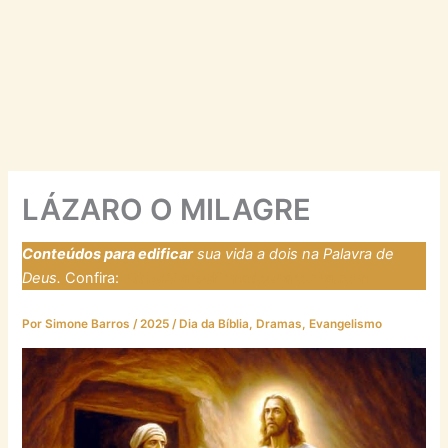
LÁZARO O MILAGRE
Conteúdos para edificar
sua vida a dois na Palavra de
Deus.
Confira:
https://laresfirmadosnarocha.com
Por
Simone Barros
/
2025
/
Dia da Bíblia
,
Dramas
,
Evangelismo