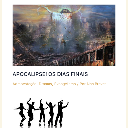
APOCALIPSE! OS DIAS FINAIS
Admoestação
,
Dramas
,
Evangelismo
/ Por
Nan Breves