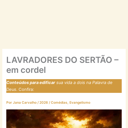
LAVRADORES DO SERTÃO –
em cordel
Conteúdos para edificar
sua vida a dois na Palavra de
Deus.
Confira:
https://laresfirmadosnarocha.com
Por
Jana Carvalho
/
2026
/
Comédias
,
Evangelismo