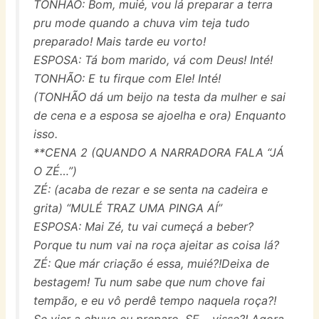
TONHÃO: Bom, muié, vou lá preparar a terra
pru mode quando a chuva vim teja tudo
preparado! Mais tarde eu vorto!
ESPOSA: Tá bom marido, vá com Deus! Inté!
TONHÃO: E tu firque com Ele! Inté!
(TONHÃO dá um beijo na testa da mulher e sai
de cena e a esposa se ajoelha e ora) Enquanto
isso.
**CENA 2 (QUANDO A NARRADORA FALA “JÁ
O ZÉ…”)
ZÉ: (acaba de rezar e se senta na cadeira e
grita) “MULÉ TRAZ UMA PINGA AÍ”
ESPOSA: Mai Zé, tu vai cumeçá a beber?
Porque tu num vai na roça ajeitar as coisa lá?
ZÉ: Que már criação é essa, muié?!Deixa de
bestagem! Tu num sabe que num chove fai
tempão, e eu vô perdê tempo naquela roça?!
Se vier a chuva eu preparo, SE… visse?! Agora