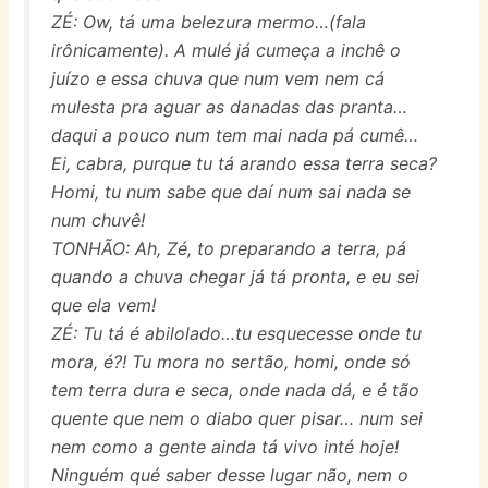
ZÉ: Ow, tá uma belezura mermo…(fala
irônicamente). A mulé já cumeça a inchê o
juízo e essa chuva que num vem nem cá
mulesta pra aguar as danadas das pranta…
daqui a pouco num tem mai nada pá cumê…
Ei, cabra, purque tu tá arando essa terra seca?
Homi, tu num sabe que daí num sai nada se
num chuvê!
TONHÃO: Ah, Zé, to preparando a terra, pá
quando a chuva chegar já tá pronta, e eu sei
que ela vem!
ZÉ: Tu tá é abilolado…tu esquecesse onde tu
mora, é?! Tu mora no sertão, homi, onde só
tem terra dura e seca, onde nada dá, e é tão
quente que nem o diabo quer pisar… num sei
nem como a gente ainda tá vivo inté hoje!
Ninguém qué saber desse lugar não, nem o