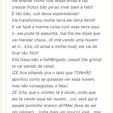
me ensinar como tirar essas ervas e faz
crescer frutos bão pá eu viver bem e feliz!
É tão bão, ocê devia experimentar!
Ele transformou minha terra em terra fértil!!
E vai fazê a merma coisa com essa terra aqui
ó…ela pode tá sequinha, mai Ele me disse que
vai mandar chuva…tô inté vendo uma nuvem
ali ó… Eita, vô avisá a minha muié, ela vai de
ficar tão filiz!!
Eita Deus bão e fiel!!Brigado Jesus!! Ow grória!
(e vai saindo de cena)
(ZÉ fica olhando pra o lado que TONHÃO
apontou como se quisesse ver essa nuvem,
mas não conseguisse, e fala:)
ZÉ: Eita, que o vizinho tá é doido, onde que
ele tá vendo essa tár nuvem… oxi, será qui é
aquele pontinho branco ali?!Mai deve de ser
um pássaro… (olha mais um pouco) vixe… mai