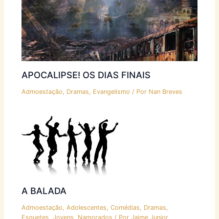
APOCALIPSE! OS DIAS FINAIS
Admoestação
,
Dramas
,
Evangelismo
/ Por
Nan Breves
A BALADA
Admoestação
,
Adolescentes
,
Comédias
,
Dramas
,
Esquetes
,
Jovens
,
Namorados
/ Por
Jaime Junior