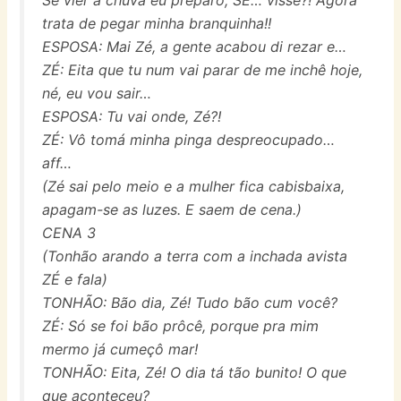
trata de pegar minha branquinha!!
ESPOSA: Mai Zé, a gente acabou di rezar e…
ZÉ: Eita que tu num vai parar de me inchê hoje,
né, eu vou sair…
ESPOSA: Tu vai onde, Zé?!
ZÉ: Vô tomá minha pinga despreocupado…
aff…
(Zé sai pelo meio e a mulher fica cabisbaixa,
apagam-se as luzes. E saem de cena.)
CENA 3
(Tonhão arando a terra com a inchada avista
ZÉ e fala)
TONHÃO: Bão dia, Zé! Tudo bão cum você?
ZÉ: Só se foi bão prôcê, porque pra mim
mermo já cumeçô mar!
TONHÃO: Eita, Zé! O dia tá tão bunito! O que
que aconteceu?