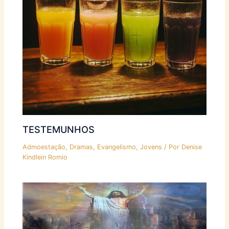
TESTEMUNHOS
Admoestação
,
Dramas
,
Evangelismo
,
Jovens
/ Por
Denise
Kindlein Romio