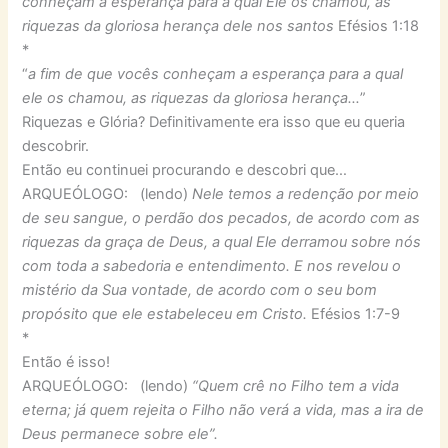
conheçam a esperança para a qual Ele os chamou, as
riquezas da gloriosa herança dele nos santos
Efésios 1:18
*
“
a fim de que vocês conheçam a esperança para a qual
ele os chamou, as riquezas da gloriosa herança…
”
Riquezas e Glória? Definitivamente era isso que eu queria
descobrir.
Então eu continuei procurando e descobri que…
ARQUEÓLOGO: (lendo)
Nele temos a redenção por meio
de seu sangue, o perdão dos pecados, de acordo com as
riquezas da graça de Deus, a qual Ele derramou sobre nós
com toda a sabedoria e entendimento. E nos revelou o
mistério da Sua vontade, de acordo com o seu bom
propósito que ele estabeleceu em Cristo.
Efésios 1:7-9
*
Então é isso!
ARQUEÓLOGO: (lendo)
“Quem crê no Filho tem a vida
eterna; já quem rejeita o Filho não verá a vida, mas a ira de
Deus permanece sobre ele”.