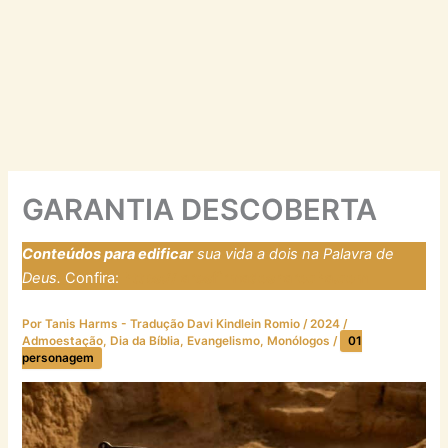
GARANTIA DESCOBERTA
Conteúdos para edificar
sua vida a dois na Palavra de
Deus.
Confira:
https://laresfirmadosnarocha.com
Por
Tanis Harms - Tradução Davi Kindlein Romio
/
2024
/
Admoestação
,
Dia da Bíblia
,
Evangelismo
,
Monólogos
/
01
personagem