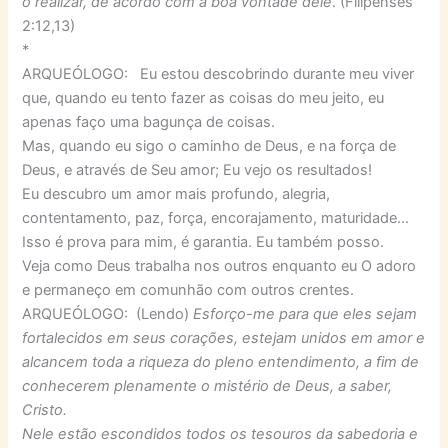
o realizar, de acordo com a boa vontade dele
. (Filipenses
2:12,13)
*
ARQUEÓLOGO: Eu estou descobrindo durante meu viver
que, quando eu tento fazer as coisas do meu jeito, eu
apenas faço uma bagunça de coisas.
Mas, quando eu sigo o caminho de Deus, e na força de
Deus, e através de Seu amor; Eu vejo os resultados!
Eu descubro um amor mais profundo, alegria,
contentamento, paz, força, encorajamento, maturidade…
Isso é prova para mim, é garantia. Eu também posso.
Veja como Deus trabalha nos outros enquanto eu O adoro
e permaneço em comunhão com outros crentes.
ARQUEÓLOGO: (Lendo)
Esforço-me para que eles sejam
fortalecidos em seus corações, estejam unidos em amor e
alcancem toda a riqueza do pleno entendimento, a fim de
conhecerem plenamente o mistério de Deus, a saber,
Cristo.
Nele estão escondidos todos os tesouros da sabedoria e