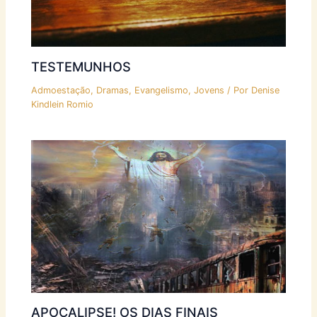
TESTEMUNHOS
Admoestação
,
Dramas
,
Evangelismo
,
Jovens
/ Por
Denise
Kindlein Romio
APOCALIPSE! OS DIAS FINAIS