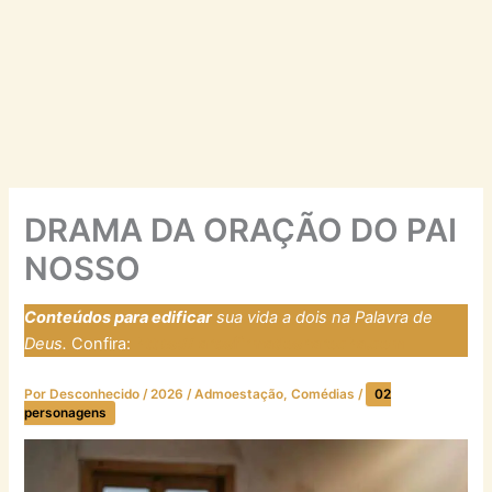
DRAMA DA ORAÇÃO DO PAI
NOSSO
Conteúdos para edificar
sua vida a dois na Palavra de
Deus.
Confira:
https://laresfirmadosnarocha.com
Por
Desconhecido
/
2026
/
Admoestação
,
Comédias
/
02
personagens