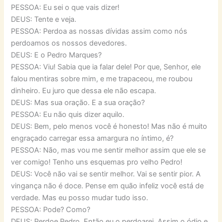
PESSOA: Eu sei o que vais dizer!
DEUS: Tente e veja.
PESSOA: Perdoa as nossas dívidas assim como nós
perdoamos os nossos devedores.
DEUS: E o Pedro Marques?
PESSOA: Viu! Sabia que ia falar dele! Por que, Senhor, ele
falou mentiras sobre mim, e me trapaceou, me roubou
dinheiro. Eu juro que dessa ele não escapa.
DEUS: Mas sua oração. E a sua oração?
PESSOA: Eu não quis dizer aquilo.
DEUS: Bem, pelo menos você é honesto! Mas não é muito
engraçado carregar essa amargura no íntimo, é?
PESSOA: Não, mas vou me sentir melhor assim que ele se
ver comigo! Tenho uns esquemas pro velho Pedro!
DEUS: Você não vai se sentir melhor. Vai se sentir pior. A
vingança não é doce. Pense em quão infeliz você está de
verdade. Mas eu posso mudar tudo isso.
PESSOA: Pode? Como?
DEUS: Perdoe Pedro. Então eu o perdoarei. Assim o ódio e