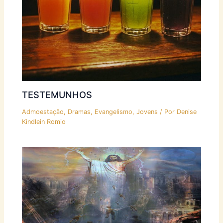
TESTEMUNHOS
Admoestação
,
Dramas
,
Evangelismo
,
Jovens
/ Por
Denise
Kindlein Romio