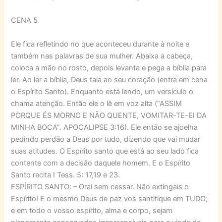
CENA 5
Ele fica refletindo no que aconteceu durante à noite e
também nas palavras de sua mulher. Abaixa a cabeça,
coloca a mão no rosto, depois levanta e pega a bíblia para
ler. Ao ler a bíblia, Deus fala ao seu coração (entra em cena
o Espírito Santo). Enquanto está lendo, um versículo o
chama atenção. Então ele o lê em voz alta (“ASSIM
PORQUE ÉS MORNO E NÃO QUENTE, VOMITAR-TE-EI DA
MINHA BOCA”. APOCALIPSE 3:16). Ele então se ajoelha
pedindo perdão a Deus por tudo, dizendo que vai mudar
suas atitudes. O Espírito santo que está ao seu lado fica
contente com a decisão daquele homem. E o Espírito
Santo recita I Tess. 5: 17,19 e 23.
ESPÍRITO SANTO: – Orai sem cessar. Não extingais o
Espírito! E o mesmo Deus de paz vos santifique em TUDO;
e em todo o vosso espírito, alma e corpo, sejam