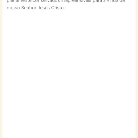
plenamente conservados irrepreensíveis para a vinda de
nosso Senhor Jesus Cristo.