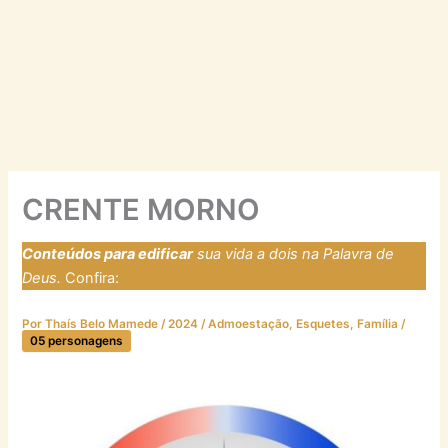
CRENTE MORNO
Conteúdos para edificar
sua vida a dois na Palavra de
Deus.
Confira:
https://laresfirmadosnarocha.com
Por
Thaís Belo Mamede
/
2024
/
Admoestação
,
Esquetes
,
Família
/
05 personagens