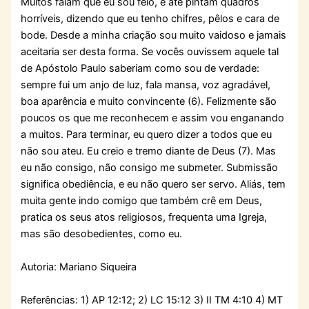
Muitos falam que eu sou feio, e até pintam quadros
horríveis, dizendo que eu tenho chifres, pêlos e cara de
bode. Desde a minha criação sou muito vaidoso e jamais
aceitaria ser desta forma. Se vocês ouvissem aquele tal
de Apóstolo Paulo saberiam como sou de verdade:
sempre fui um anjo de luz, fala mansa, voz agradável,
boa aparência e muito convincente (6). Felizmente são
poucos os que me reconhecem e assim vou enganando
a muitos. Para terminar, eu quero dizer a todos que eu
não sou ateu. Eu creio e tremo diante de Deus (7). Mas
eu não consigo, não consigo me submeter. Submissão
significa obediência, e eu não quero ser servo. Aliás, tem
muita gente indo comigo que também crê em Deus,
pratica os seus atos religiosos, frequenta uma Igreja,
mas são desobedientes, como eu.
Autoria: Mariano Siqueira
Referências: 1) AP 12:12; 2) LC 15:12 3) II TM 4:10 4) MT