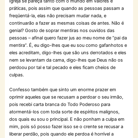
Igreja se pareça tanto com o mundo em valores e
práticas, pois assim que quando as pessoas passam a
freqüentá-la, elas não precisam mudar nada, e
continuarão a fazer as mesmas coisas de antes. Não é
genial? Gosto de soprar mentiras nos ouvidos das
pessoas – afinal quero fazer jus ao meu nome de “pai da
mentira”. É, eu digo-lhes que eu sou como gafanhotos e
eles acreditam, digo-lhes que são uns derrotados e eles
nem se levantam da cama, digo-lhes que Deus não os
perdoou por tal e tal pecado e eles ficam cheios de
culpas.
Confesso também que sinto um enorme prazer em
oprimir aqueles que se recusam a perdoar o seu irmão,
pois recebi carta branca do Todo Poderoso para
atormentá-los com toda sorte de espíritos malignos,
dos quais eu sou o principal. E não ponham a culpa em
mim, pois só posso fazer isso se o crente se recusar a
liberar perdão, pois quando ele perdoa é horrível a