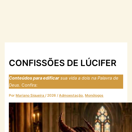
CONFISSÕES DE LÚCIFER
Conteúdos para edificar
sua vida a dois na Palavra de
Deus.
Confira:
https://laresfirmadosnarocha.com
Por
Mariano Siqueira
/
2026
/
Admoestação
,
Monólogos