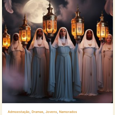
,
,
,
Admoestação
Dramas
Jovens
Namorados