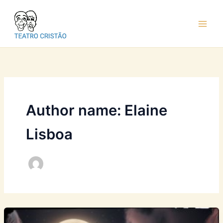
Ir
para
o
conteúdo
Author name: Elaine
Lisboa