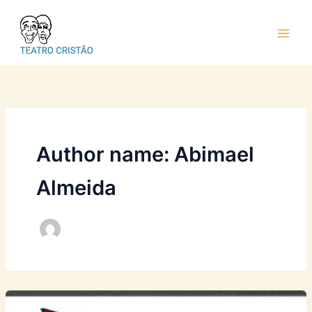
Ir
para
o
conteúdo
Author name: Abimael
Almeida