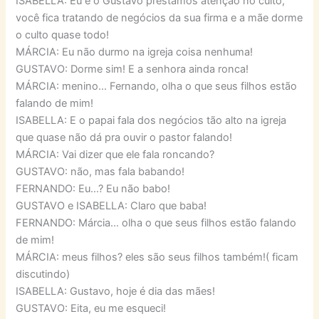
ISABELLA: Eu e o Gustavo prestamos atenção no culto,
você fica tratando de negócios da sua firma e a mãe dorme
o culto quase todo!
MÁRCIA: Eu não durmo na igreja coisa nenhuma!
GUSTAVO: Dorme sim! E a senhora ainda ronca!
MÁRCIA: menino… Fernando, olha o que seus filhos estão
falando de mim!
ISABELLA: E o papai fala dos negócios tão alto na igreja
que quase não dá pra ouvir o pastor falando!
MÁRCIA: Vai dizer que ele fala roncando?
GUSTAVO: não, mas fala babando!
FERNANDO: Eu…? Eu não babo!
GUSTAVO e ISABELLA: Claro que baba!
FERNANDO: Márcia… olha o que seus filhos estão falando
de mim!
MÁRCIA: meus filhos? eles são seus filhos também!( ficam
discutindo)
ISABELLA: Gustavo, hoje é dia das mães!
GUSTAVO: Eita, eu me esqueci!