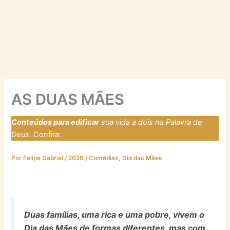
AS DUAS MÃES
Conteúdos para edificar
sua vida a dois na Palavra de
Deus.
Confira:
https://laresfirmadosnarocha.com
Por
Felipe Gabriel
/
2026
/
Comédias
,
Dia das Mães
Duas famílias, uma rica e uma pobre, vivem o
Dia das Mães de formas diferentes, mas com