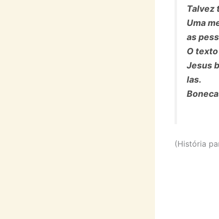
Talvez 
Uma mes
as pess
O texto
Jesus b
las.
Bonecas
(História p