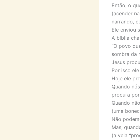
Então, o qu
(acender na
narrando, c
Ele enviou s
A bíblia ch
“O povo que
sombra da mo
Jesus procu
Por isso el
Hoje ele pr
Quando nós 
procura por
Quando não 
(uma bonec
Não podemo
Mas, quando
(a vela “pro