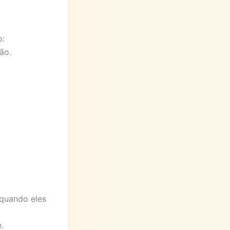
o:
ão.
 quando eles
.