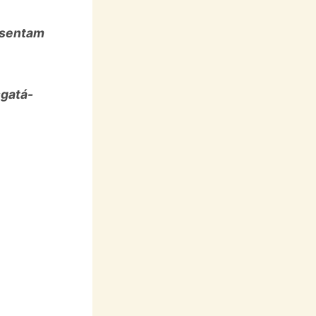
esentam
sgatá-