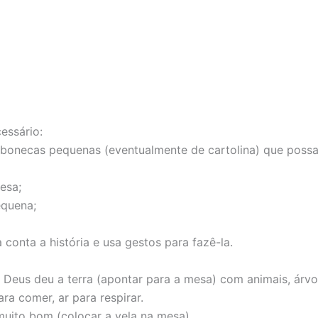
essário:
 bonecas pequenas (eventualmente de cartolina) que possa
esa;
equena;
conta a história e usa gestos para fazê-la.
eus deu a terra (apontar para a mesa) com animais, árvore
ra comer, ar para respirar.
muito bom (colocar a vela na mesa).