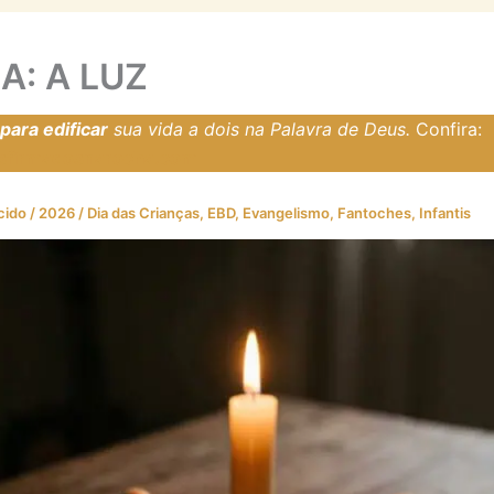
A: A LUZ
ara edificar
sua vida a dois na Palavra de Deus.
Confira:
resfirmadosnarocha.com
cido
/
2026
/
Dia das Crianças
,
EBD
,
Evangelismo
,
Fantoches
,
Infantis