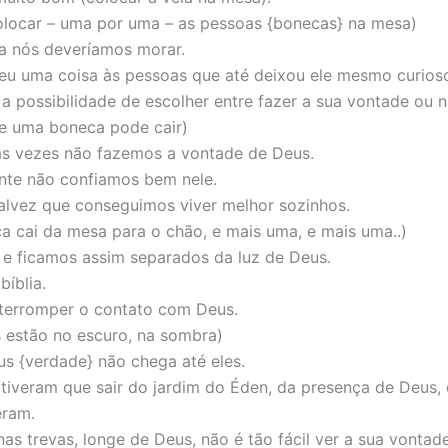
olocar – uma por uma – as pessoas {bonecas} na mesa)
ra nós deveríamos morar.
u uma coisa às pessoas que até deixou ele mesmo curios
 a possibilidade de escolher entre fazer a sua vontade ou n
e uma boneca pode cair)
as vezes não fazemos a vontade de Deus.
nte não confiamos bem nele.
lvez que conseguimos viver melhor sozinhos.
 cai da mesa para o chão, e mais uma, e mais uma..)
e ficamos assim separados da luz de Deus.
bíblia.
terromper o contato com Deus.
 estão no escuro, na sombra)
us {verdade} não chega até eles.
tiveram que sair do jardim do Éden, da presença de Deus,
ram.
as trevas, longe de Deus, não é tão fácil ver a sua vontade