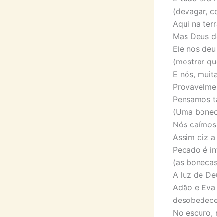
(devagar, c
Aqui na ter
Mas Deus de
Ele nos deu
(mostrar qu
E nós, muit
Provavelme
Pensamos ta
(Uma boneca
Nós caímos 
Assim diz a 
Pecado é in
(as bonecas
A luz de De
Adão e Eva 
desobedece
No escuro, n