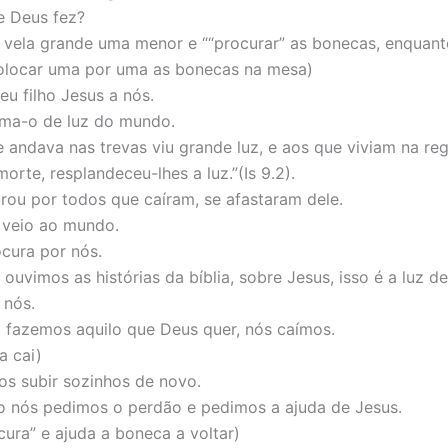
e Deus fez?
 vela grande uma menor e ““procurar” as bonecas, enquant
olocar uma por uma as bonecas na mesa)
eu filho Jesus a nós.
ama-o de luz do mundo.
 andava nas trevas viu grande luz, e aos que viviam na re
rte, resplandeceu-lhes a luz.”(Is 9.2).
rou por todos que caíram, se afastaram dele.
e veio ao mundo.
ocura por nós.
ouvimos as histórias da bíblia, sobre Jesus, isso é a luz d
 nós.
fazemos aquilo que Deus quer, nós caímos.
a cai)
s subir sozinhos de novo.
 nós pedimos o perdão e pedimos a ajuda de Jesus.
cura” e ajuda a boneca a voltar)