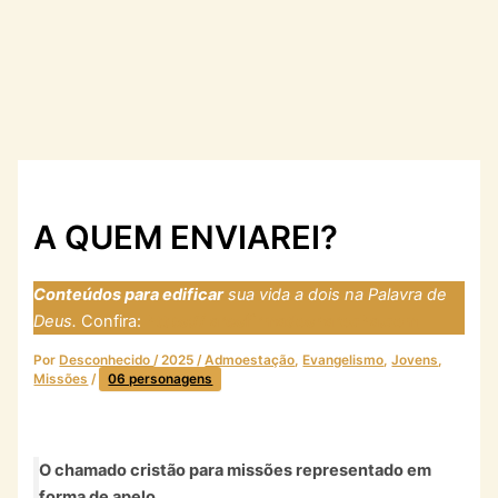
A QUEM ENVIAREI?
Conteúdos para edificar
sua vida a dois na Palavra de
Deus.
Confira:
https://laresfirmadosnarocha.com
Por
Desconhecido
/
2025
/
Admoestação
,
Evangelismo
,
Jovens
,
Missões
/
06 personagens
O chamado cristão para missões representado em
forma de apelo.