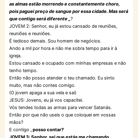
as almas estão morrendo e constantemente choro,
pois paguei preço de sangue por essa cidade. Mas será
que contigo será diferente
_
?
JOVEM 2: Senhor, eu já estou cansado de reuniões,
reuniões e reuniões.
É tedioso demais. Sou homem de negócios.
Ando a mil por hora e não me sobra tempo para ir à
igreja.
Estou cansado e ocupado com minhas empresas e não
tenho tempo.
Então não posso atender o teu chamado. Eu sinto
muito, mas não contes comigo.
(O jovem apaga a sua vela e sai)
JESUS: Jovens, eu já vos capacitei.
Vós tendes todas as armas para vencer Satanás.
Então por que não useis o que coloquei em vossas
mãos?
E contigo
, posso contar?
JOVEM 3: Senhor, sei que estás me chamando.