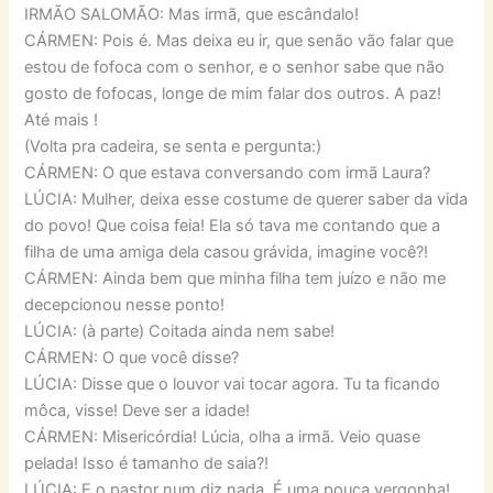
IRMÃO SALOMÃO: Mas irmã, que escândalo!
CÁRMEN: Pois é. Mas deixa eu ir, que senão vão falar que
estou de fofoca com o senhor, e o senhor sabe que não
gosto de fofocas, longe de mim falar dos outros. A paz!
Até mais !
(Volta pra cadeira, se senta e pergunta:)
CÁRMEN: O que estava conversando com irmã Laura?
LÚCIA: Mulher, deixa esse costume de querer saber da vida
do povo! Que coisa feia! Ela só tava me contando que a
filha de uma amiga dela casou grávida, imagine você?!
CÁRMEN: Ainda bem que minha filha tem juízo e não me
decepcionou nesse ponto!
LÚCIA: (à parte) Coitada ainda nem sabe!
CÁRMEN: O que você disse?
LÚCIA: Disse que o louvor vai tocar agora. Tu ta ficando
môca, visse! Deve ser a idade!
CÁRMEN: Misericórdia! Lúcia, olha a irmã. Veio quase
pelada! Isso é tamanho de saia?!
LÚCIA: E o pastor num diz nada. É uma pouca vergonha!