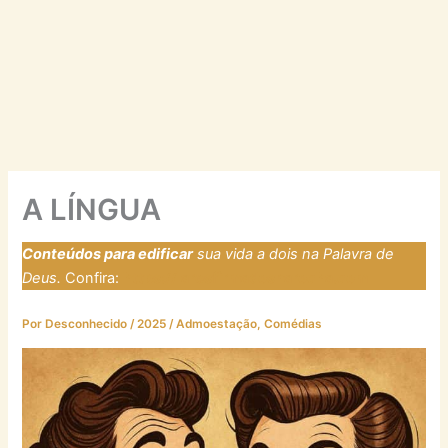
A LÍNGUA
Conteúdos para edificar
sua vida a dois na Palavra de
Deus.
Confira:
https://laresfirmadosnarocha.com
Por
Desconhecido
/
2025
/
Admoestação
,
Comédias