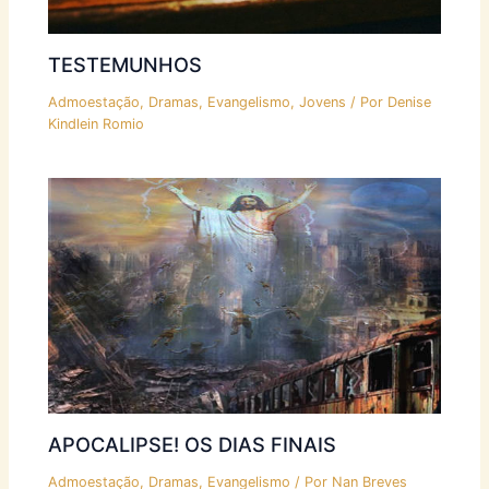
TESTEMUNHOS
Admoestação
,
Dramas
,
Evangelismo
,
Jovens
/ Por
Denise
Kindlein Romio
APOCALIPSE! OS DIAS FINAIS
Admoestação
,
Dramas
,
Evangelismo
/ Por
Nan Breves