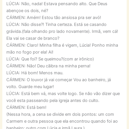
LÚCIA: Não, nada! Estava pensando alto. Que Deus
abençoe os dois, né?
CÁRMEN: Amém! Estou tão ansiosa pra ser avó!
LÚCIA: Não disse?! Tinha certeza. Está se casando
grávida.(fala olhando pro lado novamente). Irmã, vem cá!
Ela vai se casar de branco?
CÁRMEN: Claro! Minha filha é vigem, Lúcia! Ponho minha
mão no fogo por ela! Ai!
LÚCIA: Que foi? Se queimou?(com ar irônico)
CÁRMEN: Não! Deu cãibra na minha perna!
LÚCIA: Há bom! Menos mau.
CÁRMEN: O louvor já vai começar Vou ao banheiro, já
volto. Guarde meu lugar!
LÚCIA: Está bem vá, mas volte logo. Se não vão dizer que
você esta passeando pela igreja antes do culto.
CÁRMEN: Está bem!
(Nessa hora, a cena se divide em dois pontos: um com
Carmem e outra pessoa que ela encontrou quando foi ao
banheiro; outro com Lúcia e irmã Laura.)