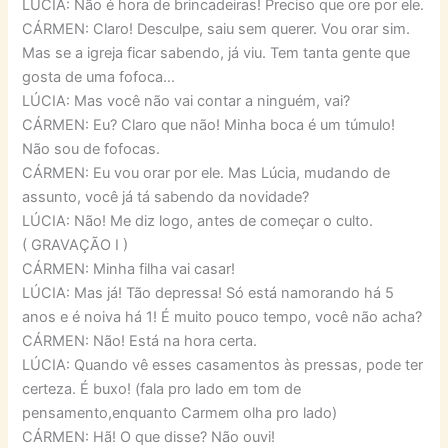
LÚCIA: Não é hora de brincadeiras! Preciso que ore por ele.
CÁRMEN: Claro! Desculpe, saiu sem querer. Vou orar sim.
Mas se a igreja ficar sabendo, já viu. Tem tanta gente que
gosta de uma fofoca…
LÚCIA: Mas você não vai contar a ninguém, vai?
CÁRMEN: Eu? Claro que não! Minha boca é um túmulo!
Não sou de fofocas.
CÁRMEN: Eu vou orar por ele. Mas Lúcia, mudando de
assunto, você já tá sabendo da novidade?
LÚCIA: Não! Me diz logo, antes de começar o culto.
( GRAVAÇÃO I )
CÁRMEN: Minha filha vai casar!
LÚCIA: Mas já! Tão depressa! Só está namorando há 5
anos e é noiva há 1! É muito pouco tempo, você não acha?
CÁRMEN: Não! Está na hora certa.
LÚCIA: Quando vê esses casamentos às pressas, pode ter
certeza. É buxo! (fala pro lado em tom de
pensamento,enquanto Carmem olha pro lado)
CÁRMEN: Hã! O que disse? Não ouvi!