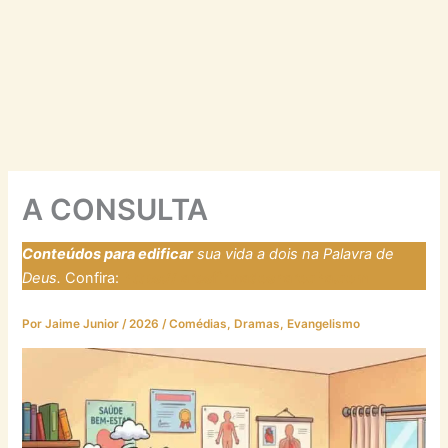
A CONSULTA
Conteúdos para edificar
sua vida a dois na Palavra de
Deus.
Confira:
https://laresfirmadosnarocha.com
Por
Jaime Junior
/
2026
/
Comédias
,
Dramas
,
Evangelismo