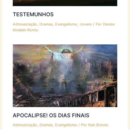
TESTEMUNHOS
Admoestação
,
Dramas
,
Evangelismo
,
Jovens
/ Por
Denise
Kindlein Romio
APOCALIPSE! OS DIAS FINAIS
Admoestação
,
Dramas
,
Evangelismo
/ Por
Nan Breves