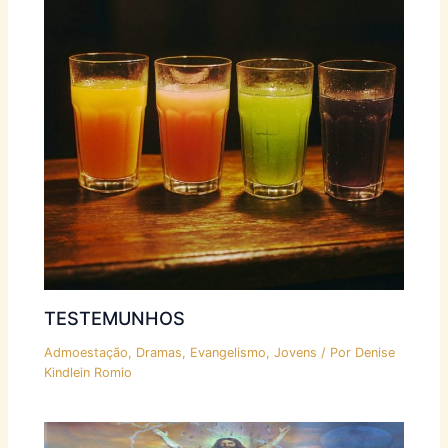
TESTEMUNHOS
Admoestação
,
Dramas
,
Evangelismo
,
Jovens
/ Por
Denise
Kindlein Romio