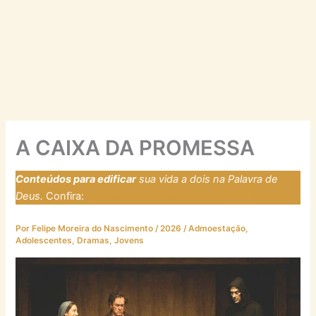
A CAIXA DA PROMESSA
Conteúdos para edificar
sua vida a dois na Palavra de
Deus.
Confira:
https://laresfirmadosnarocha.com
Por
Felipe Moreira do Nascimento
/
2026
/
Admoestação
,
Adolescentes
,
Dramas
,
Jovens