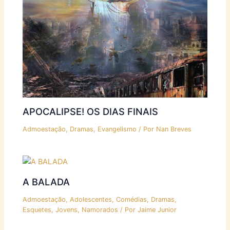
APOCALIPSE! OS DIAS FINAIS
Admoestação
,
Dramas
,
Evangelismo
/ Por
Nan Breves
A BALADA
Admoestação
,
Adolescentes
,
Comédias
,
Dramas
,
Esquetes
,
Jovens
,
Namorados
/ Por
Jaime Junior