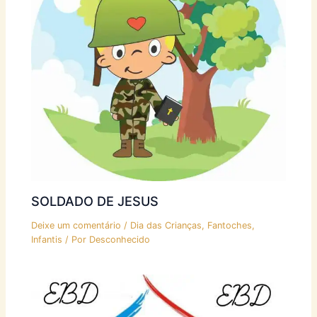
SOLDADO DE JESUS
Deixe um comentário
/
Dia das Crianças
,
Fantoches
,
Infantis
/ Por
Desconhecido