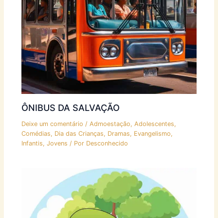
ÔNIBUS DA SALVAÇÃO
Deixe um comentário
/
Admoestação
,
Adolescentes
,
Comédias
,
Dia das Crianças
,
Dramas
,
Evangelismo
,
Infantis
,
Jovens
/ Por
Desconhecido