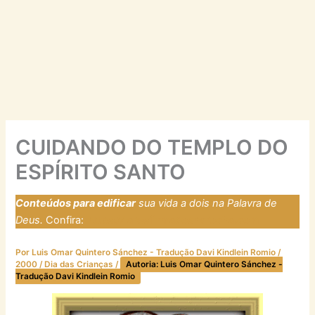
CUIDANDO DO TEMPLO DO
ESPÍRITO SANTO
Conteúdos para edificar
sua vida a dois na Palavra de
Deus.
Confira:
https://laresfirmadosnarocha.com
Por
Luis Omar Quintero Sánchez - Tradução Davi Kindlein Romio
/
2000
/
Dia das Crianças
/
Autoria: Luis Omar Quintero Sánchez -
Tradução Davi Kindlein Romio