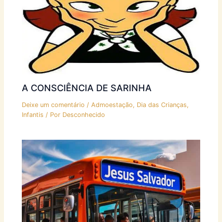
A CONSCIÊNCIA DE SARINHA
Deixe um comentário
/
Admoestação
,
Dia das Crianças
,
Infantis
/ Por
Desconhecido