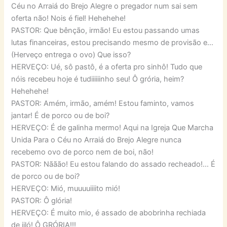
Céu no Arraiá do Brejo Alegre o pregador num sai sem
oferta não! Nois é fiel! Hehehehe!
PASTOR: Que bênção, irmão! Eu estou passando umas
lutas financeiras, estou precisando mesmo de provisão e…
(Herveço entrega o ovo) Que isso?
HERVEÇO: Ué, sô pastô, é a oferta pro sinhô! Tudo que
nóis recebeu hoje é tudiiiiiinho seu! Ô grória, heim?
Hehehehe!
PASTOR: Amém, irmão, amém! Estou faminto, vamos
jantar! É de porco ou de boi?
HERVEÇO: É de galinha mermo! Aqui na Igreja Que Marcha
Unida Para o Céu no Arraiá do Brejo Alegre nunca
recebemo ovo de porco nem de boi, não!
PASTOR: Nããão! Eu estou falando do assado recheado!… É
de porco ou de boi?
HERVEÇO: Mió, muuuuiiiito mió!
PASTOR: Ô glória!
HERVEÇO: É muito mio, é assado de abobrinha rechiada
de jiló! Ô GRÓRIA!!!