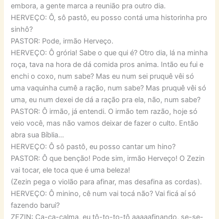
embora, a gente marca a reunião pra outro dia.
HERVEÇO: Ô, sô pastô, eu posso contá uma historinha pro
sinhô?
PASTOR: Pode, irmão Herveço.
HERVEÇO: Ô grória! Sabe o que qui é? Otro dia, lá na minha
roça, tava na hora de dá comida pros anima. Intão eu fui e
enchi o coxo, num sabe? Mas eu num sei pruquê vêi só
uma vaquinha cumê a ração, num sabe? Mas pruquê vêi só
uma, eu num dexei de dá a ração pra ela, não, num sabe?
PASTOR: Ô irmão, já entendi. O irmão tem razão, hoje só
veio você, mas não vamos deixar de fazer o culto. Então
abra sua Bíblia…
HERVEÇO: Ô sô pastô, eu posso cantar um hino?
PASTOR: Ô que benção! Pode sim, irmão Herveço! O Zezin
vai tocar, ele toca que é uma beleza!
(Zezin pega o violão para afinar, mas desafina as cordas).
HERVEÇO: Ô minino, cê num vai tocá não? Vai ficá aí só
fazendo barui?
ZEZIN: Ca-ca-calma, eu tô-to-to-tô aaaaafinando, se-se-