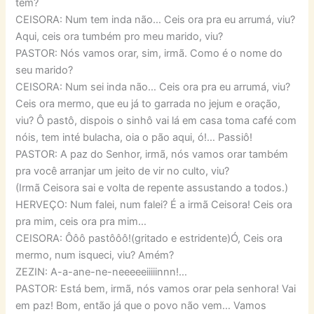
tem?
CEISORA: Num tem inda não… Ceis ora pra eu arrumá, viu?
Aqui, ceis ora tumbém pro meu marido, viu?
PASTOR: Nós vamos orar, sim, irmã. Como é o nome do
seu marido?
CEISORA: Num sei inda não… Ceis ora pra eu arrumá, viu?
Ceis ora mermo, que eu já to garrada no jejum e oração,
viu? Ô pastô, dispois o sinhô vai lá em casa toma café com
nóis, tem inté bulacha, oia o pão aqui, ó!… Passiô!
PASTOR: A paz do Senhor, irmã, nós vamos orar também
pra você arranjar um jeito de vir no culto, viu?
(Irmã Ceisora sai e volta de repente assustando a todos.)
HERVEÇO: Num falei, num falei? É a irmã Ceisora! Ceis ora
pra mim, ceis ora pra mim…
CEISORA: Ôôô pastôôô!(gritado e estridente)Ó, Ceis ora
mermo, num isqueci, viu? Amém?
ZEZIN: A-a-ane-ne-neeeeeiiiiinnn!…
PASTOR: Está bem, irmã, nós vamos orar pela senhora! Vai
em paz! Bom, então já que o povo não vem… Vamos