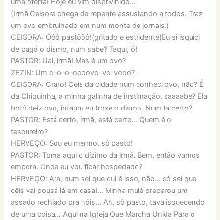
uma oferta! Hoje eu vim disprivinido…
(Irmã Ceisora chega de repente assustando a todos. Traz
um ovo embrulhado em num monte de jornais.)
CEISORA: Ôôô pastôôô!(gritado e estridente)Eu si isquici
de pagá o dismo, num sabe? Taqui, ó!
PASTOR: Uai, irmã! Mas é um ovo?
ZEZIN: Um o-o-o-oooovo-vo-vooo?
CEISORA: Craro! Ceis da cidade num conheci ovo, não? É
da Chiquinha, a minha galinha de instimação, saaaabe? Ela
botô deiz ovo, intaum eu troxe o dismo. Num ta certo?
PASTOR: Está certo, irmã, está certo… Quem é o
tesoureiro?
HERVEÇO: Sou eu mermo, sô pasto!
PASTOR: Toma aqui o dízimo da irmã. Bem, então vamos
embora. Onde eu vou ficar hospedado?
HERVEÇO: Ara, num sei que qui é isso, não… só sei que
cêis vai pousá lá em casa!… Minha muié preparou um
assado rechiado pra nóis… Ah, sô pasto, tava isquecendo
de uma coisa… Aqui na Igreja Que Marcha Unida Para o