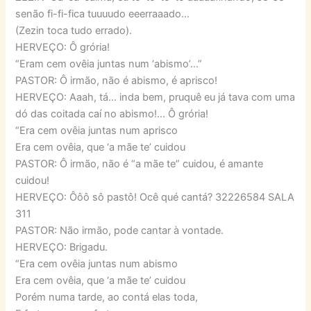
senão fi-fi-fica tuuuudo eeerraaado…
(Zezin toca tudo errado).
HERVEÇO: Ô grória!
“Eram cem ovêia juntas num ‘abismo’…”
PASTOR: Ô irmão, não é abismo, é aprisco!
HERVEÇO: Aaah, tá… inda bem, pruquê eu já tava com uma
dó das coitada caí no abismo!… Ô grória!
“Era cem ovêia juntas num aprisco
Era cem ovêia, que ‘a mãe te’ cuidou
PASTOR: Ô irmão, não é “a mãe te” cuidou, é amante
cuidou!
HERVEÇO: Ôôô sô pastô! Ocê qué cantá? 32226584 SALA
311
PASTOR: Não irmão, pode cantar à vontade.
HERVEÇO: Brigadu.
“Era cem ovêia juntas num abismo
Era cem ovêia, que ‘a mãe te’ cuidou
Porém numa tarde, ao contá elas toda,