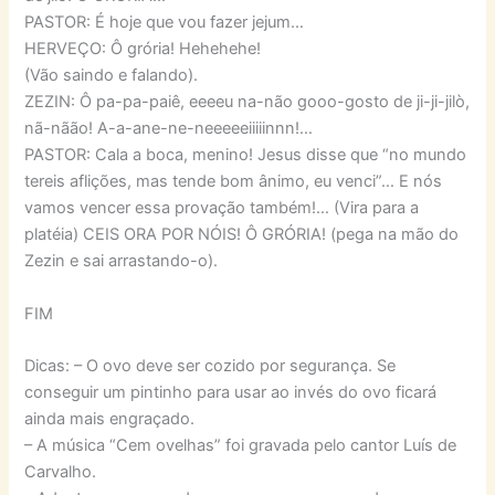
PASTOR: É hoje que vou fazer jejum…
HERVEÇO: Ô grória! Hehehehe!
(Vão saindo e falando).
ZEZIN: Ô pa-pa-paiê, eeeeu na-não gooo-gosto de ji-ji-jilò,
nã-nãão! A-a-ane-ne-neeeeeiiiiinnn!…
PASTOR: Cala a boca, menino! Jesus disse que “no mundo
tereis aflições, mas tende bom ânimo, eu venci”… E nós
vamos vencer essa provação também!… (Vira para a
platéia) CEIS ORA POR NÓIS! Ô GRÓRIA! (pega na mão do
Zezin e sai arrastando-o).
FIM
Dicas: – O ovo deve ser cozido por segurança. Se
conseguir um pintinho para usar ao invés do ovo ficará
ainda mais engraçado.
– A música “Cem ovelhas” foi gravada pelo cantor Luís de
Carvalho.