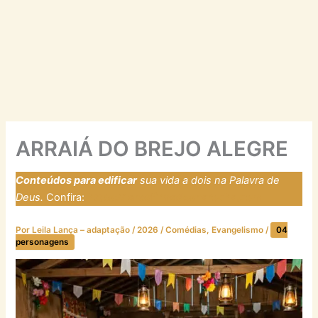
ARRAIÁ DO BREJO ALEGRE
Conteúdos para edificar
sua vida a dois na Palavra de
Deus.
Confira:
https://laresfirmadosnarocha.com
Por
Leila Lança – adaptação
/
2026
/
Comédias
,
Evangelismo
/
04
personagens