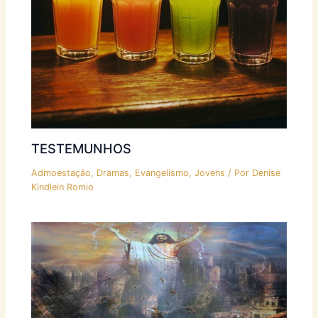
TESTEMUNHOS
Admoestação
,
Dramas
,
Evangelismo
,
Jovens
/ Por
Denise
Kindlein Romio