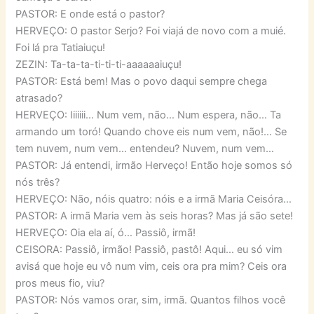
PASTOR: E onde está o pastor?
HERVEÇO: O pastor Serjo? Foi viajá de novo com a muié.
Foi lá pra Tatiaiuçu!
ZEZIN: Ta-ta-ta-ti-ti-ti-aaaaaaiuçu!
PASTOR: Está bem! Mas o povo daqui sempre chega
atrasado?
HERVEÇO: Iiiiiii… Num vem, não… Num espera, não… Ta
armando um toró! Quando chove eis num vem, não!… Se
tem nuvem, num vem… entendeu? Nuvem, num vem…
PASTOR: Já entendi, irmão Herveço! Então hoje somos só
nós três?
HERVEÇO: Não, nóis quatro: nóis e a irmã Maria Ceisóra…
PASTOR: A irmã Maria vem às seis horas? Mas já são sete!
HERVEÇO: Oia ela aí, ó… Passiô, irmã!
CEISORA: Passiô, irmão! Passiô, pastô! Aqui… eu só vim
avisá que hoje eu vô num vim, ceis ora pra mim? Ceis ora
pros meus fio, viu?
PASTOR: Nós vamos orar, sim, irmã. Quantos filhos você