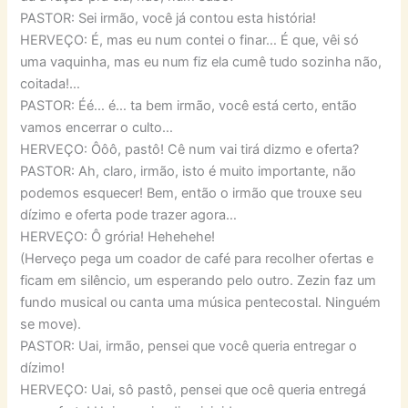
PASTOR: Sei irmão, você já contou esta história!
HERVEÇO: É, mas eu num contei o finar… É que, vêi só
uma vaquinha, mas eu num fiz ela cumê tudo sozinha não,
coitada!…
PASTOR: Éé… é… ta bem irmão, você está certo, então
vamos encerrar o culto…
HERVEÇO: Ôôô, pastô! Cê num vai tirá dizmo e oferta?
PASTOR: Ah, claro, irmão, isto é muito importante, não
podemos esquecer! Bem, então o irmão que trouxe seu
dízimo e oferta pode trazer agora…
HERVEÇO: Ô grória! Hehehehe!
(Herveço pega um coador de café para recolher ofertas e
ficam em silêncio, um esperando pelo outro. Zezin faz um
fundo musical ou canta uma música pentecostal. Ninguém
se move).
PASTOR: Uai, irmão, pensei que você queria entregar o
dízimo!
HERVEÇO: Uai, sô pastô, pensei que ocê queria entregá