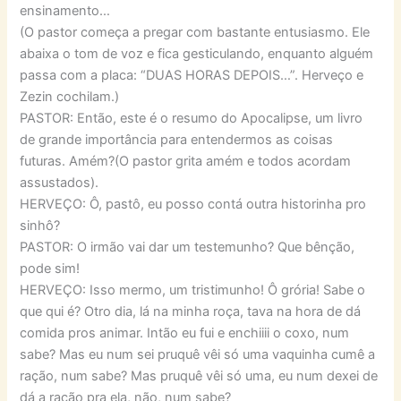
ensinamento…
(O pastor começa a pregar com bastante entusiasmo. Ele
abaixa o tom de voz e fica gesticulando, enquanto alguém
passa com a placa: “DUAS HORAS DEPOIS…”. Herveço e
Zezin cochilam.)
PASTOR: Então, este é o resumo do Apocalipse, um livro
de grande importância para entendermos as coisas
futuras. Amém?(O pastor grita amém e todos acordam
assustados).
HERVEÇO: Ô, pastô, eu posso contá outra historinha pro
sinhô?
PASTOR: O irmão vai dar um testemunho? Que bênção,
pode sim!
HERVEÇO: Isso mermo, um tristimunho! Ô grória! Sabe o
que qui é? Otro dia, lá na minha roça, tava na hora de dá
comida pros animar. Intão eu fui e enchiiii o coxo, num
sabe? Mas eu num sei pruquê vêi só uma vaquinha cumê a
ração, num sabe? Mas pruquê vêi só uma, eu num dexei de
dá a ração pra ela, não, num sabe?