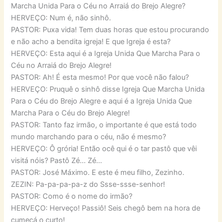
Marcha Unida Para o Céu no Arraiá do Brejo Alegre?
HERVEÇO: Num é, não sinhô.
PASTOR: Puxa vida! Tem duas horas que estou procurando
e não acho a bendita igreja! E que Igreja é esta?
HERVEÇO: Esta aqui é a Igreja Unida Que Marcha Para o
Céu no Arraiá do Brejo Alegre!
PASTOR: Ah! É esta mesmo! Por que você não falou?
HERVEÇO: Pruquê o sinhô disse Igreja Que Marcha Unida
Para o Céu do Brejo Alegre e aqui é a Igreja Unida Que
Marcha Para o Céu do Brejo Alegre!
PASTOR: Tanto faz irmão, o importante é que está todo
mundo marchando para o céu, não é mesmo?
HERVEÇO: Ô grória! Então ocê qui é o tar pastô que vêi
visitá nóis? Pastô Zé… Zé…
PASTOR: José Máximo. E este é meu filho, Zezinho.
ZEZIN: Pa-pa-pa-pa-z do Ssse-ssse-senhor!
PASTOR: Como é o nome do irmão?
HERVEÇO: Herveço! Passiô! Seis chegô bem na hora de
cumeçá o curto!