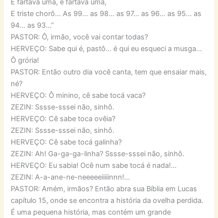
E fartava uma, e fartava uma,
E triste chorô… As 99… as 98… as 97… as 96… as 95… as
94… as 93…”
PASTOR: Ô, irmão, você vai contar todas?
HERVEÇO: Sabe qui é, pastô… é qui eu esqueci a musga…
Ô grória!
PASTOR: Então outro dia você canta, tem que ensaiar mais,
né?
HERVEÇO: Ô minino, cê sabe tocá vaca?
ZEZIN: Sssse-sssei não, sinhô.
HERVEÇO: Cê sabe toca ovêia?
ZEZIN: Sssse-sssei não, sinhô.
HERVEÇO: Cê sabe tocá galinha?
ZEZIN: Ah! Ga-ga-ga-linha? Sssse-sssei não, sinhô.
HERVEÇO: Eu sabia! Ocê num sabe tocá é nada!…
ZEZIN: A-a-ane-ne-neeeeeiiiiinnn!…
PASTOR: Amém, irmãos? Então abra sua Bíblia em Lucas
capítulo 15, onde se encontra a história da ovelha perdida.
É uma pequena história, mas contém um grande