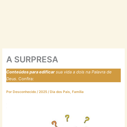
A SURPRESA
Conteúdos para edificar
sua vida a dois na Palavra de
Deus.
Confira:
https://laresfirmadosnarocha.com
Por
Desconhecido
/
2025
/
Dia dos Pais
,
Família