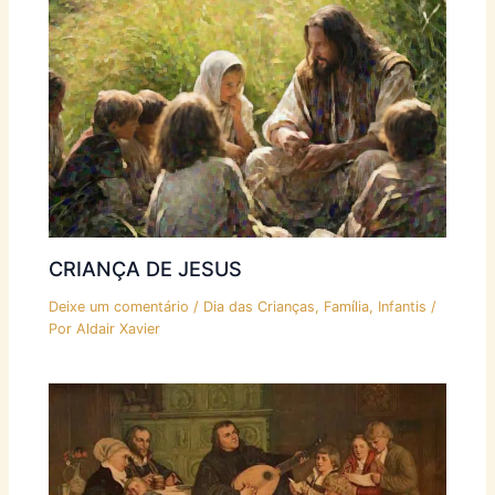
CRIANÇA DE JESUS
Deixe um comentário
/
Dia das Crianças
,
Família
,
Infantis
/
Por
Aldair Xavier