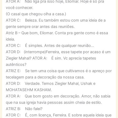
ATOR A: Não liga pra isso hoje, Eliomar. Hoje é só pra
você conhecer.
(O casal que chegou olha a casa.)
ATOR C: Beleza. Eu também estou com uma ideia de a
gente sempre orar antes das reuniões.
Atriz B – Que bom, Eliomar. Conta pra gente como é essa
ideia.
ATOR C: É simples. Antes de qualquer reunião…
ATOR D: (interrompe)Ferreira, esse tapete por acaso é um
Ziegler Mahal? ATOR A: É sim. Vc aprecia tapetes
autênticos?
ATRIZ E: Se tem uma coisa que cultivamos é o apreço por
tecelagem para a decoração da nossa casa.
ATOR D: Verdade. Temos Ziegler Mahal, Ushak e
MOHATASEHM KASHAM.
ATOR A: Que bom gosto em decoração. Amor, não sabia
que na sua igreja havia pessoas assim cheia de estilo.
ATRIZ B: Não falei?
ATOR C: É, com licença, Ferreira. E sobre aquela ideia que