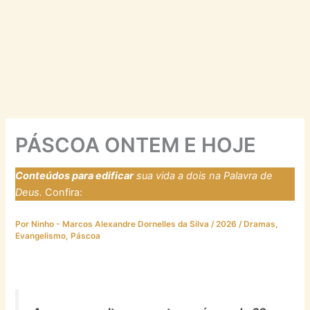
PÁSCOA ONTEM E HOJE
Conteúdos para edificar
sua vida a dois na Palavra de
Deus.
Confira:
https://laresfirmadosnarocha.com
Por
Ninho - Marcos Alexandre Dornelles da Silva
/
2026
/
Dramas
,
Evangelismo
,
Páscoa