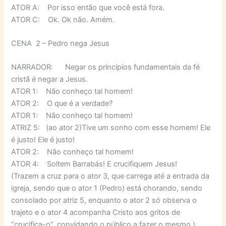
ATOR A: Por isso então que você está fora.
ATOR C: Ok. Ok não. Amém.
CENA 2 – Pedro nega Jesus
NARRADOR: Negar os princípios fundamentais da fé
cristã é negar a Jesus.
ATOR 1: Não conheço tal homem!
ATOR 2: O que é a verdade?
ATOR 1: Não conheço tal homem!
ATRIZ 5: (ao ator 2)Tive um sonho com esse homem! Ele
é justo! Ele é justo!
ATOR 2: Não conheço tal homem!
ATOR 4: Soltem Barrabás! E crucifiquem Jesus!
(Trazem a cruz para o ator 3, que carrega até a entrada da
igreja, sendo que o ator 1 (Pedro) está chorando, sendo
consolado por atriz 5, enquanto o ator 2 só observa o
trajeto e o ator 4 acompanha Cristo aos gritos de
“crucifica-o”, convidando o público a fazer o mesmo.)