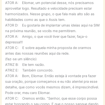
ATOR A: Eliomar, um potencial desse, nós precisamos
aproveitar logo. Resultado e velocidade precisam estar
harmonizados. Nesse grupo, o que fala mais alto são as
habilidades como as que o Assis tem.
ATOR D: Eu gostaria de implantar umas ideias aqui na SIM
na próxima reunião, se vocês me permitirem.
ATOR A: Amigo, o que você tiver que fazer, faça-o
depressa!!!
ATOR C: E sobre aquela minha proposta de orarmos
antes das nossas reuniões aqui da rede.
(faz-se um silêncio)
ATRIZ B: Ele tem razão.
ATRIZ E: Também concordo.
ATOR A: Bom, Eliomar. Então esteja à vontade pra fazer
sua oração, porque começamos e eu não atentei pra esse
detalhe, que como vocês mesmos dizem, é imprescindível.
Pode orar, meu caro Eliomar.
ATOR C: Oremos então. “Senhor, que esse corpo possa
estar honrando o seu corpo. E que o nosso sangue dando