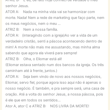
ATRIZ B: E eu, de fato hoje conheci de verdade o meu
senhor Jesus.
ATOR A: Nada na minha vida vai se harmonizar com
morte. Nada! Nem a rede de marketing que faço parte, nem
os meus negócios, nem o meu …
ATRIZ B: Nem a nossa família.
ATOR A: (interagindo com a igreja)Ao ver a vida de um
verdadeiro cristão, senti a páscoa acontecendo dentro de
mim! A morte não mais me assustando, mas minha alma
sabendo que agora ela viverá para sempre!
ATRIZ B: Olha, o Eliomar está ali!
(Eliomar estava sentado num dos bancos da igreja. Os três
caminham até à frente, juntos.)
ATOR A: Seja bem vindo de novo aos nossos negócios,
Eliomar, servo fiel, porque agora isso aqui não é apenas o
nosso negócio. É também, e pra sempre será, uma casa de
oração. Até a volta do senhor Jesus, a nossa páscoa, pois
é ele que em todos os sentidos…
Ator A, ator C e ATRIZ B: NOS LIVRA DA MORTE!