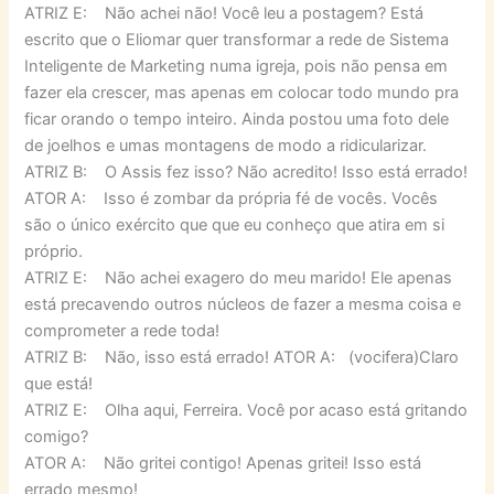
ATRIZ E: Não achei não! Você leu a postagem? Está
escrito que o Eliomar quer transformar a rede de Sistema
Inteligente de Marketing numa igreja, pois não pensa em
fazer ela crescer, mas apenas em colocar todo mundo pra
ficar orando o tempo inteiro. Ainda postou uma foto dele
de joelhos e umas montagens de modo a ridicularizar.
ATRIZ B: O Assis fez isso? Não acredito! Isso está errado!
ATOR A: Isso é zombar da própria fé de vocês. Vocês
são o único exército que que eu conheço que atira em si
próprio.
ATRIZ E: Não achei exagero do meu marido! Ele apenas
está precavendo outros núcleos de fazer a mesma coisa e
comprometer a rede toda!
ATRIZ B: Não, isso está errado! ATOR A: (vocifera)Claro
que está!
ATRIZ E: Olha aqui, Ferreira. Você por acaso está gritando
comigo?
ATOR A: Não gritei contigo! Apenas gritei! Isso está
errado mesmo!