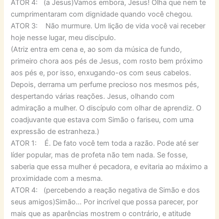
ATOR 4: (a Jesus)Vamos embora, Jesus! Olha que nem te
cumprimentaram com dignidade quando você chegou.
ATOR 3: Não murmure. Um lição de vida você vai receber
hoje nesse lugar, meu discípulo.
(Atriz entra em cena e, ao som da música de fundo,
primeiro chora aos pés de Jesus, com rosto bem próximo
aos pés e, por isso, enxugando-os com seus cabelos.
Depois, derrama um perfume precioso nos mesmos pés,
despertando várias reações. Jesus, olhando com
admiração a mulher. O discípulo com olhar de aprendiz. O
coadjuvante que estava com Simão o fariseu, com uma
expressão de estranheza.)
ATOR 1: É. De fato você tem toda a razão. Pode até ser
líder popular, mas de profeta não tem nada. Se fosse,
saberia que essa mulher é pecadora, e evitaria ao máximo a
proximidade com a mesma.
ATOR 4: (percebendo a reação negativa de Simão e dos
seus amigos)Simão… Por incrível que possa parecer, por
mais que as aparências mostrem o contrário, e atitude