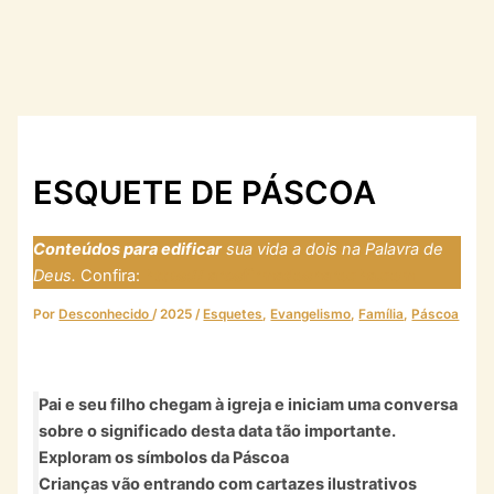
ESQUETE DE PÁSCOA
Conteúdos para edificar
sua vida a dois na Palavra de
Deus.
Confira:
https://laresfirmadosnarocha.com
Por
Desconhecido
/
2025
/
Esquetes
,
Evangelismo
,
Família
,
Páscoa
Pai e seu filho chegam à igreja e iniciam uma conversa
sobre o significado desta data tão importante.
Exploram os símbolos da Páscoa
Crianças vão entrando com cartazes ilustrativos