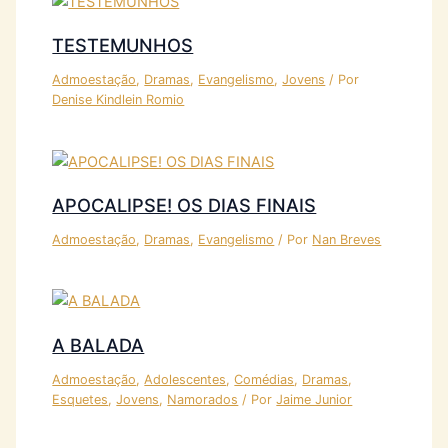
TESTEMUNHOS
Admoestação
,
Dramas
,
Evangelismo
,
Jovens
/ Por
Denise Kindlein Romio
APOCALIPSE! OS DIAS FINAIS
Admoestação
,
Dramas
,
Evangelismo
/ Por
Nan Breves
A BALADA
Admoestação
,
Adolescentes
,
Comédias
,
Dramas
,
Esquetes
,
Jovens
,
Namorados
/ Por
Jaime Junior