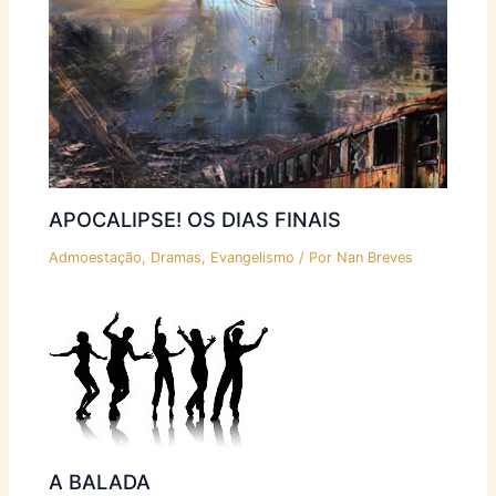
APOCALIPSE! OS DIAS FINAIS
Admoestação
,
Dramas
,
Evangelismo
/ Por
Nan Breves
A BALADA