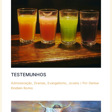
TESTEMUNHOS
Admoestação
,
Dramas
,
Evangelismo
,
Jovens
/ Por
Denise
Kindlein Romio