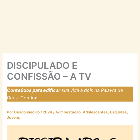
DISCIPULADO E
CONFISSÃO – A TV
Conteúdos para edificar
sua vida a dois na Palavra de
Deus.
Confira:
https://laresfirmadosnarocha.com
Por
Desconhecido
/
2024
/
Admoestação
,
Adolescentes
,
Esquetes
,
Jovens